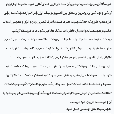
فروشگاه آرایشی بهداشتی بانو بانو بر آن است تا از طریق فضای آنلاین خرید، مجموعه‌ ای از لوازم
آرایشی و بهداشتی برتر بهترین برندهای بین المللی و تولیدات ایران را در اختیار مصرف کننده ایرانی
قرار دهد به طوری که حداکثر رضایت مصرف کننده با صرف کمترین زمان و انرژی و همچنین انتخاب
مناسب و هوشمندانه و اطمینان خاطر از اصالت کالا ها تامین شود. ما در فروشگاه آرایشی
بهداشتی بانو بانو آماده ایم تا با ارائه لوازم آرایشی بهداشتی با کیفیت برتر، تیمی متخصص، خریدی
آسان و مطمئن، تحویل به موقع کالا و پشتیبانی پاسخگو، تجربه‌ای متفاوت و لذت بخش از خرید
اینترنتی را برای کاربران به ارمغان آوریم. مشتريان می توانند از ميان هزاران محصول با کيفيت
خارجی و داخلی آرایشی بهداشتی محصول مورد نظر خود را جستجو ، بررسی و انتخاب نمايند.بانو
بانو با ارائه محصولات اصل آرایشی بهداشتی سعی دارد تا هرچه بیشتر لذت یک خرید اینترنتی را به
مشتریان خود هدیه دهد. ضمانت "اصل بودن کالا ( تأیید مجوز بهداشت ) " ، "گارانتی عودت کالا" ،
"اطلاعات تخصصی" و "ارسال سریع" از اصولی است که فروشگاه آرایشی بهداشتی بانو بانو تعهد به
آن را حق مسلم کاربران خود می داند.
ما را در شبکه های اجتماعی دنبال کنید