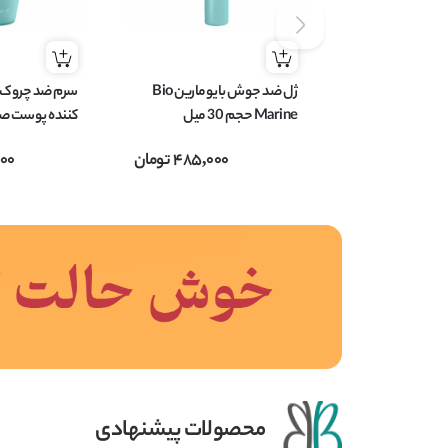
ژل ضد جوش بایومارین Bio
سرم ضد چروک 
Marine حجم 30 میل
کننده پوست صو
بایوماری
485,000
تومان
000
حجم 40 میل
محصولات پیشنهادی