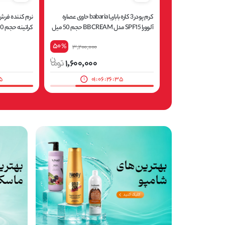
کرم پودر 3 کاره باباریا babaria حاوی عصاره
نرم کننده فرش
آلوورا SPF15 مدل BB CREAM حجم 50 میل
کراتینه حجم 750 میلی لیتر
50
%
3,200,000
1,600,000
3
01
:
06
:
26
:
33