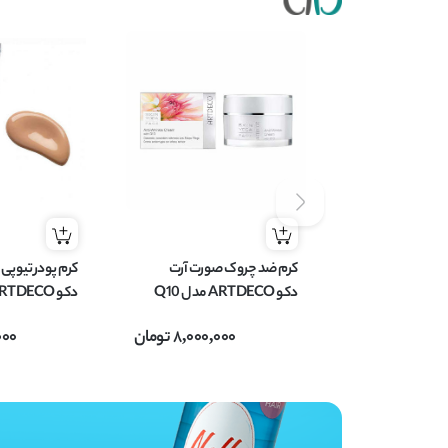
کرم ضد چروک صورت آرت
دکو ARTDECO مدل Q10
حجم 50 میل
8,000,000
تومان
000
میل