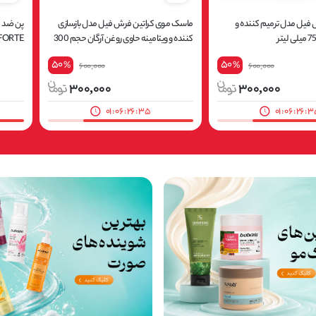
 فیل مدل ترمیم کننده و
ماسک موی کراتین فرش فیل مدل بازسازی
پن ضد 
کننده و ویتامینه حاوی روغن آرگان حجم 300
میلی لیتر
چرب و جوش 
50
50
%
%
600,000
600,000
300,000
300,000
01
:
06
:
26
:
33
01
:
06
:
26
:
3