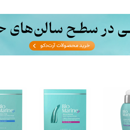
persimmon and amber
وزن 250 گرم