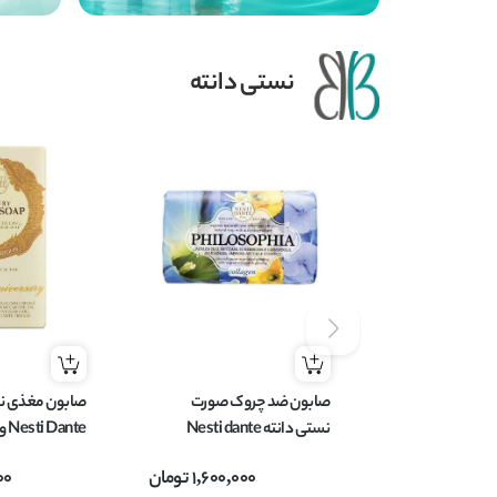
نستی دانته
صابون ضد چروک صورت
صابون مغذی نس
نستی دانته Nesti dante
Nesti Dante وزن 250 گرم
حاوی کلاژن حجم 250 گرم
1,600,000
تومان
00