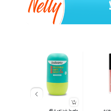
هنده
مام رول ضد تعریق 48