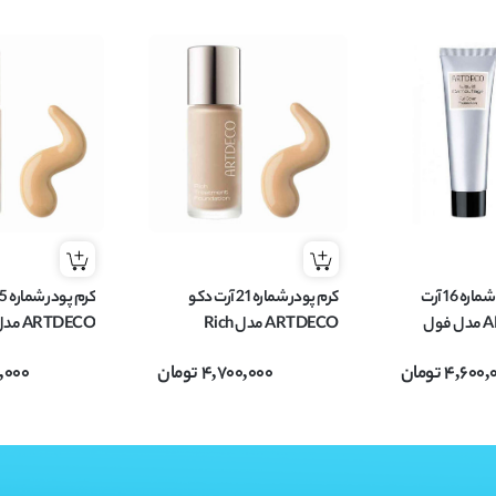
کرم پودر تیوپی شماره 16 آرت
کرم پودر شماره 21 آرت دکو
دکو ARTDECO مدل فول
ARTDECO مدل Rich
کاور Full Cover حجم 25
Treatment مناسب پوست
atment
4,600,
تومان
4,700,000
تومان
,000
خشک حجم 20 میل
خشک حجم 20 میل