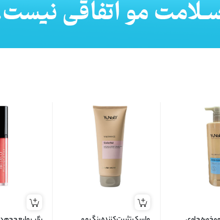
موخوره حاوی
ماسک تثبیت کننده رنگ مو
رژلب مایع حجم د