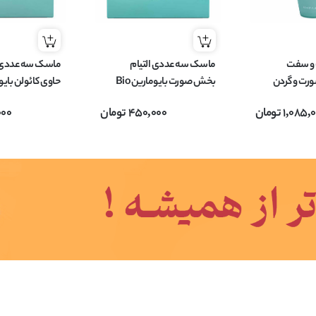
و سفت
ماسک سه عددی التیام
ماسک سه عددی
رت و گردن
بخش صورت بایومارین Bio
ن Bio Marine
Marine حجم 15 میل
Marine حجم 15 میل
1,085,
تومان
450,000
تومان
000