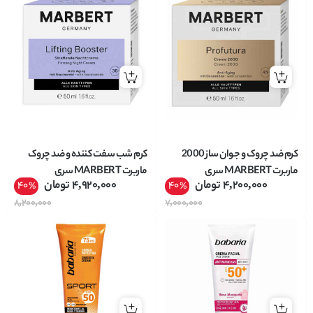
کرم ضد چروک و جوان ساز 2000
کرم شب سفت کننده و ضد چروک
ماربرت MARBERT سری
ماربرت MARBERT سری
4,200,000
تومان
4,920,000
تومان
40
40
%
%
Profutura حجم 50 میل
LiftingBooster حجم 50 میل
8,200,000
7,000,000