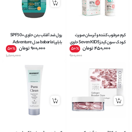
کرم مرطوب کننده و آبرسان صورت
رول ضد آفتاب بدن حاوی +SPF50
کودک سون کیدز Seven KIDS حاوی
باباریا babaria مدل Adventure
450,000
تومان
900,000
تومان
50
50
%
%
ویتامین B3 حجم 50 میل
حجم 50 میل
1,800,000
900,000