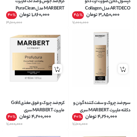
کپسول کلاژن صورت آرت دکو
کرم ضد جوش و ضد لک ماربرت
ARTDECO مدل Collagen
MARBERT مدل Pura Clean
3,850,000
تومان
1,860,000
تومان
40
45
%
%
Booster Caps مناسب انواع پوست
مناسب پوست چرب حجم 50 میل
3,100,000
7,000,000
تعداد 28 عدد
سرم ضد چروک و سفت کننده گردن و
کرم ضد چروک و فوق مغذی Gold
دکلته ماربرت MARBERT سری
ماربرت MARBERT سری
4,260,000
تومان
4,200,000
تومان
40
40
%
%
Profutura مناسب انواع پوست
Profutura حجم 50 میل
7,000,000
7,100,000
حجم 50 میل