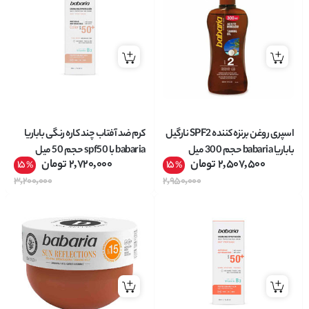
اسپری روغن برنزه کننده SPF2 نارگیل
کرم ضد آفتاب چند کاره رنگی باباریا
باباریا babaria حجم 300 میل
babaria با spf50 حجم 50 میل
2,507,500
تومان
2,720,000
تومان
15
15
%
%
3,200,000
2,950,000