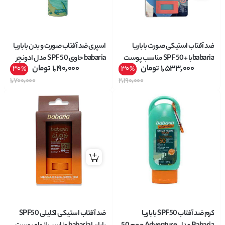
ضد آفتاب استیکی صورت باباریا
اسپری ضد آفتاب صورت و بدن باباریا
babariaبا +SPF 50 مناسب پوست
babaria حاوی SPF 50 مدل ادونچر
1,533,000
تومان
1,190,000
تومان
30
30
%
%
حساس حجم 20 میل
Adventure حجم 75 میل
1,700,000
2,190,000
کرم ضد آفتاب SPF50 باباریا
ضد آفتاب استیکی اکلیلی SPF50