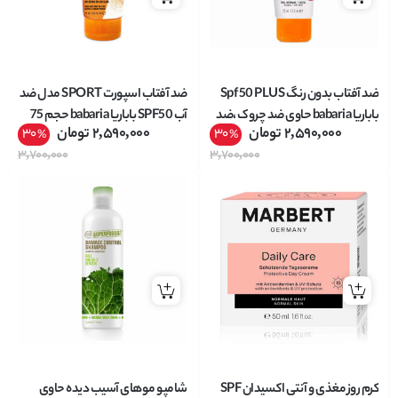
ضد آفتاب بدون رنگ Spf 50 PLUS
ضد آفتاب اسپورت SPORT مدل ضد
باباریا babaria حاوی ضد چروک ،ضد
آب SPF50 باباریا babaria حجم 75
2,590,000
تومان
2,590,000
تومان
30
30
%
%
لک حجم 75 میل
میل
3,700,000
3,700,000
کرم روز مغذی و آنتی اکسیدان SPF
شامپو موهای آسیب دیده حاوی