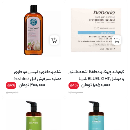
کرم ضد چروک و محافظ اشعه مانیتور
شامپو مغذی و آبرسان مو حاوی
و موبایل BLUE LIGHT باباریا
عصاره سیر فرش فیل fresh feel
1,050,000
تومان
400,000
تومان
50
50
%
%
babaria حجم 50 میل
حجم 400 میل
800,000
2,100,000