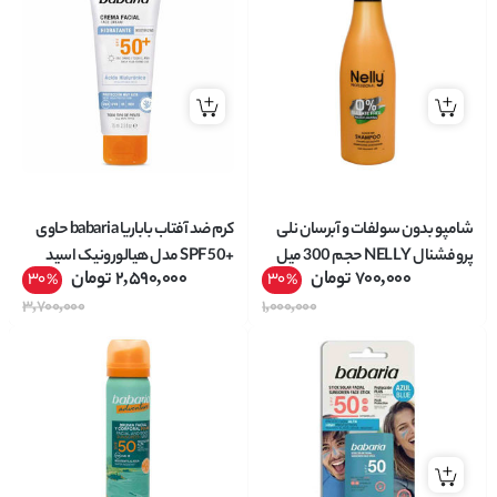
شامپو بدون سولفات و آبرسان نلی
کرم ضد آفتاب باباریا babaria حاوی
پروفشنال NELLY حجم 300 میل
+SPF 50 مدل هیالورونیک اسید
700,000
تومان
2,590,000
تومان
30
30
%
%
مناسب انواع پوست حجم 75 میل
3,700,000
1,000,000