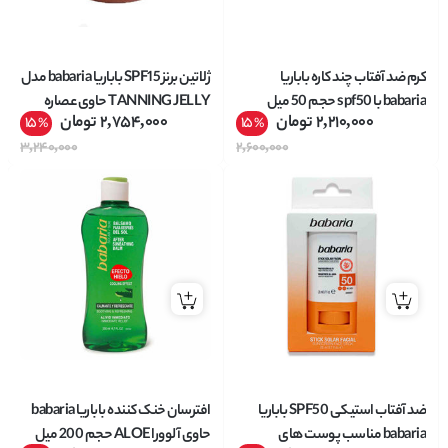
کرم ضد آفتاب چند کاره باباریا
ژلاتین برنز SPF15 باباریا babaria مدل
babaria با spf50 حجم 50 میل
TANNING JELLY حاوی عصاره
2,210,000
تومان
2,754,000
تومان
15
15
%
%
هویج حجم 300 میل
3,240,000
2,600,000
ضد آفتاب استیکی SPF50 باباریا
افترسان خنک کننده باباریا babaria
babaria مناسب پوست های
حاوی آلوورا ALOE حجم 200 میل