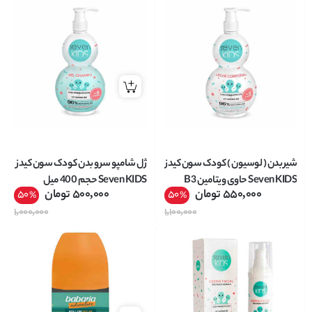
شیر بدن ( لوسیون ) کودک سون کیدز
ژل شامپو سر و بدن کودک سون کیدز
Seven KIDS حاوی ویتامین B3
Seven KIDS حجم 400 میل
550,000
تومان
500,000
تومان
50
50
%
%
حجم 400 میل
1,000,000
1,100,000