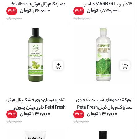
15 ماربرت MARBERT مناسب
عصاره کلم پتال فرش Petal Fresh
2,730,000
تومان
1,260,000
تومان
30
30
%
%
پوست نرمال سری DAILY CARE
مدل DAMAGE CONTROL حجم
1,800,000
3,900,000
حجم 50 میل
355 میل
نرم کننده موهای آسیب دیده حاوی
شامپو آبرسان موی خشک پتال فرش
عصاره کلم پتال فرش Petal Fresh
Petal Fresh حاوی روغن زیتون و
1,260,000
تومان
1,260,000
تومان
30
30
%
%
مدل DAMAGE CONTROL حجم
هسته انگور Grape Seed & Olive
1,800,000
1,800,000
355 میل
Oil حجم 355 میل