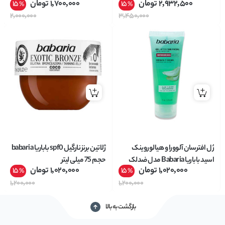
2,932,500
تومان
1,700,000
تومان
15
15
%
%
حساس وزن 20 گرم
2,000,000
3,450,000
ژل افترسان آلوورا و هیالوروینک
ژلاتین برنز نارگیل spf0 باباریا babaria
اسید باباریا Babaria مدل ضدلک
حجم 75 میلی لیتر
1,020,000
تومان
1,020,000
تومان
15
15
%
%
حجم 75 میل
1,200,000
1,200,000
بازگشت به بالا