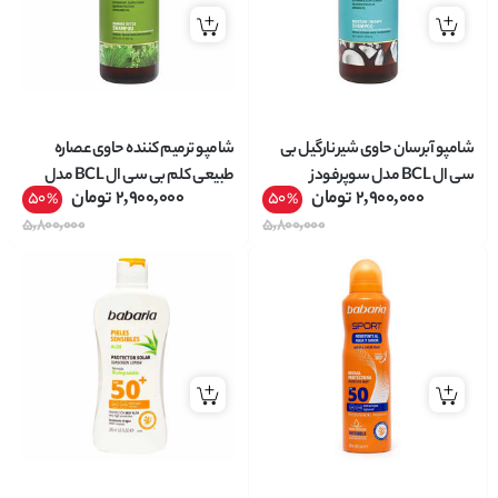
شامپو آبرسان حاوی شیر نارگیل بی
شامپو ترمیم کننده حاوی عصاره
سی ال BCL مدل سوپرفودز
طبیعی کلم بی سی ال BCL مدل
2,900,000
تومان
2,900,000
تومان
50
50
%
%
SUPERFOODS مناسب موهای
سوپرفودز SUPERFOODS مناسب
5,800,000
5,800,000
خشک حجم 976 میل
موهای آسیب دیده حجم 976 میل