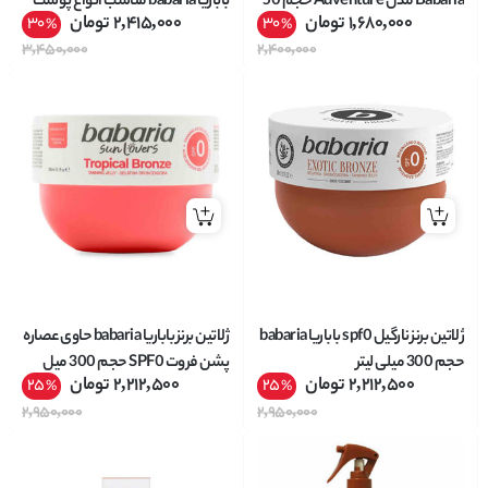
Babaria مدل Adventure حجم 50
باباریا babaria مناسب انواع پوست
1,680,000
تومان
2,415,000
تومان
30
30
%
%
میل
وزن 20 گرم
3,450,000
2,400,000
ژلاتین برنز نارگیل spf0 باباریا babaria
ژلاتین برنز باباریا babaria حاوی عصاره
حجم 300 میلی لیتر
پشن فروت SPF0 حجم 300 میل
2,212,500
تومان
2,212,500
تومان
25
25
%
%
2,950,000
2,950,000