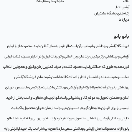
بلاگ
نحوه ارسال سفارشات
آرشیو اخبار
رتبه بندی باشگاه مشتریان
درباره ما
بانو بانو
فروشگاه آرایشی بهداشتی بانو بانو بر آن است تا از طریق فضای آنلاین خرید، مجموعه‌ ای از لوازم
آرایشی و بهداشتی برتر بهترین برندهای بین المللی و تولیدات ایران را در اختیار مصرف کننده ایرانی
قرار دهد به طوری که حداکثر رضایت مصرف کننده با صرف کمترین زمان و انرژی و همچنین انتخاب
مناسب و هوشمندانه و اطمینان خاطر از اصالت کالا ها تامین شود. ما در فروشگاه آرایشی
بهداشتی بانو بانو آماده ایم تا با ارائه لوازم آرایشی بهداشتی با کیفیت برتر، تیمی متخصص، خریدی
آسان و مطمئن، تحویل به موقع کالا و پشتیبانی پاسخگو، تجربه‌ای متفاوت و لذت بخش از خرید
اینترنتی را برای کاربران به ارمغان آوریم. مشتريان می توانند از ميان هزاران محصول با کيفيت
خارجی و داخلی آرایشی بهداشتی محصول مورد نظر خود را جستجو ، بررسی و انتخاب نمايند.بانو
بانو با ارائه محصولات اصل آرایشی بهداشتی سعی دارد تا هرچه بیشتر لذت یک خرید اینترنتی را به