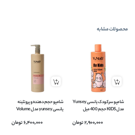
محصولات مشابه
شامپو سر کودک یانسی Yunsey
شامپو حجم دهنده و پروتئینه
شا
مدل KIDS حجم 400 میل
یانسی yunsey مدل Volume
Shampoo حجم 1000 میل
2,900,000
تومان
6,400,000
تومان
می