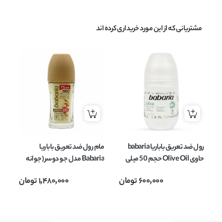
مشتریانی که از این مورد خریداری کرده اند
رول ضد تعریق باباریا babaria
مام رول ضد تعریق باباریا
پن
حاوی Olive Oil حجم 50 میلی
Babaria مدل جو دوسر (جوانه
لیتر
گندم) avena حجم 75 میل
600,000
تومان
1,480,000
تومان
دار 