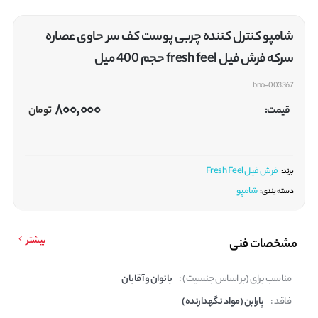
شامپو کنترل کننده چربی پوست کف سر حاوی عصاره
سرکه فرش فیل fresh feel حجم 400 میل
bno-003367
800,000
قیمت:
تومان
فرش فیل Fresh Feel
برند:
شامپو
دسته بندی:
بیشتر
مشخصات فنی
مناسب برای (بر اساس جنسیت) :
بانوان و آقایان
فاقد :
پارابن (مواد نگهدارنده)