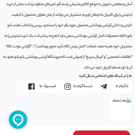
آسان و مطمئن، تحویل به موقع کالا و پشتیبانی پاسخگو، تجربه‌ای متفاوت و لذت بخش از خرید
اینترنتی را برای کاربران به ارمغان آوریم. مشتريان می توانند از ميان هزاران محصول با کيفيت
خارجی و داخلی آرایشی بهداشتی محصول مورد نظر خود را جستجو ، بررسی و انتخاب نمايند.بانو
بانو با ارائه محصولات اصل آرایشی بهداشتی سعی دارد تا هرچه بیشتر لذت یک خرید اینترنتی را به
مشتریان خود هدیه دهد. ضمانت "اصل بودن کالا ( تأیید مجوز بهداشت ) " ، "گارانتی عودت کالا" ،
"اطلاعات تخصصی" و "ارسال سریع" از اصولی است که فروشگاه آرایشی بهداشتی بانو بانو تعهد به
آن را حق مسلم کاربران خود می داند.
ما را در شبکه های اجتماعی دنبال کنید
تلگرام ما
اینستاگرام ما
فیسبوک ما