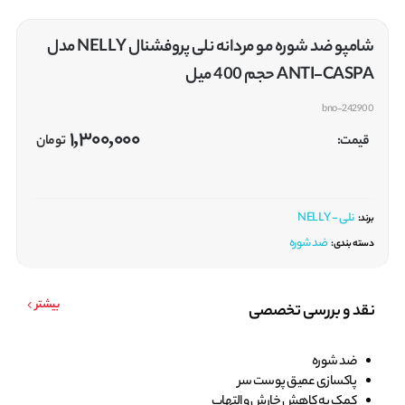
شامپو ضد شوره مو مردانه نلی پروفشنال NELLY مدل
ANTI-CASPA حجم 400 میل
bno-242900
1,300,000
قیمت:
تومان
نلی - NELLY
برند:
ضد شوره
دسته بندی:
بیشتر
نقد و بررسی تخصصی
ضد شوره
پاکسازی عمیق پوست سر
کمک به کاهش خارش و التهاب