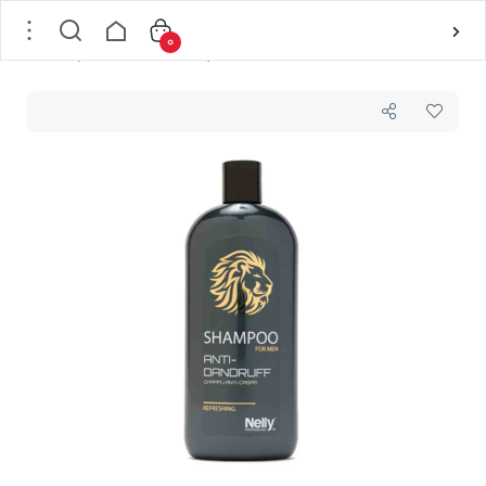
0
خانه
/
مو
/
بر اساس کارکرد
/
ضد شوره
/
شامپو ضد شوره مو مردانه نلی پروفشنال NELLY مدل ANTI-CASPA حجم 400 میل