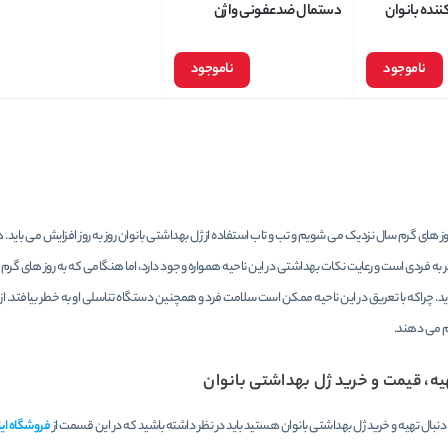
نده بانوان
دستمال ضدعفونی واژن
دل Babaria Intimate
(بانوان) باباریا babaria حاوی
Soap Blu
عصاره رزا بسته 12 عددی
ناموجود
ناموجود
روز های گرم سال نزدیک می شویم و تب و تاب استفاده از ژل بهداشتی بانوان روز به روز افزایش می باید
به فردی است و رعایت نکات بهداشتی در این ناحیه همواره وجود دارد، اما هنگامی که به روز های 
د. چراکه با تعریق در این ناحیه ممکن است سلامت فرد و همچنین دستگاه تناسلی او به خطر بیافتد. از این
م می دهند.
یه، قیمت و خرید ژل بهداشتی بانوان
ه دنبال تهیه و خرید ژل بهداشتی بانوان هستید باید در نظر داشته باشید که در این قسمت از
فروشگاه اینت