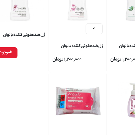
ژل ضد عفونی کننده بانوان
باباریا babaria مدل Sweet
ده بانوان
ژل ضد عفونی کننده بانوان
ntimate Wash
ناموجود
باباریا babaria مدل Aloe
باباریا babaria مدل Rosehip
عصاره بادام شیرین ح
1,200,
تومان
1,200,000
تومان
Intimate Wash حاوی آلوورا
Intimate Wash حاوی گل رز
میل
حجم 300 میل