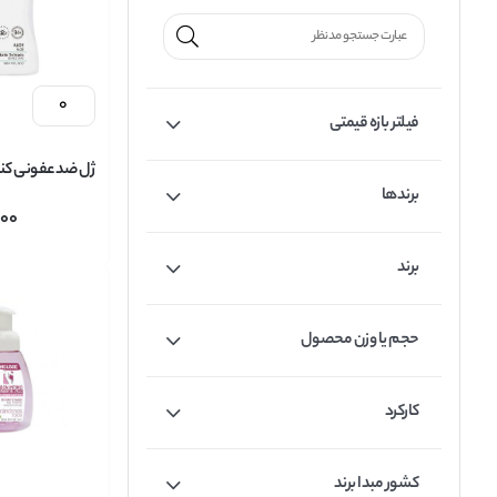
فیلتر بازه قیمتی
ژل ضد عفونی کنن
برندها
000
حجم 300 میل
برند
حجم یا وزن محصول
کارکرد
کشور مبدا برند