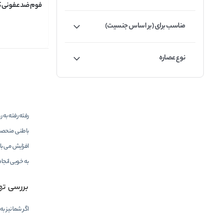
فوم ضد عفونی کن
باباریا م
مناسب برای (بر اساس جنسیت)
eberry Mousse
حجم 250 میلی لیتر
نوع عصاره
رفته رفته به 
باطنی منحصر 
افزایش می بای
به خوبی انجا
بررسی ته
اگر شما نیز ب