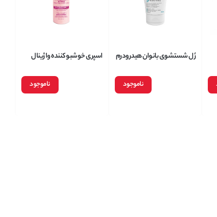
ژل شستشوی بانوان هیدرودرم
اسپری خوشبو کننده واژینال
لیدی Hydroderm lady وزن
باباریا مدل Rosa Mosqueta
Almond I حاوی
150 میلی گرم
حجم 150 میلی لیتر
ناموجود
ناموجود
جم 300