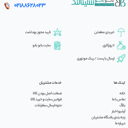
02188628023
خریدی مطمئن
تایید مجوز بهداشت
7 روزکاری
سایت بانو بانو
ارسال با پست / پیک موتوری
لینک ها
خدمات مشتریان
خانه
ضمانت اصل بودن کالا
تماس با ما
قوانین سایت و خرید کالا
بلاگ
نحوه ارسال سفارشات
آرشیو اخبار
رتبه بندی باشگاه مشتریان
درباره ما