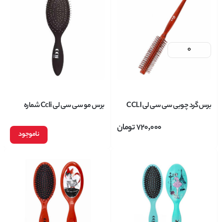
برس گرد چوبی سی سی لی CCLI
برس مو سی سی لی Ccli شماره
مدل 5520
2266
720,000
تومان
ناموجود