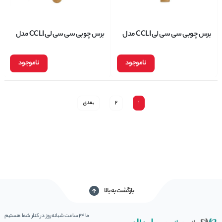
برس چوبی سی سی لی CCLI مدل
برس چوبی سی سی لی CCLI مدل
7972
7776
ناموجود
ناموجود
1
2
بعدی
بازگشت به بالا
ما 24 ساعت شبانه‌روز در کنار شما هستیم