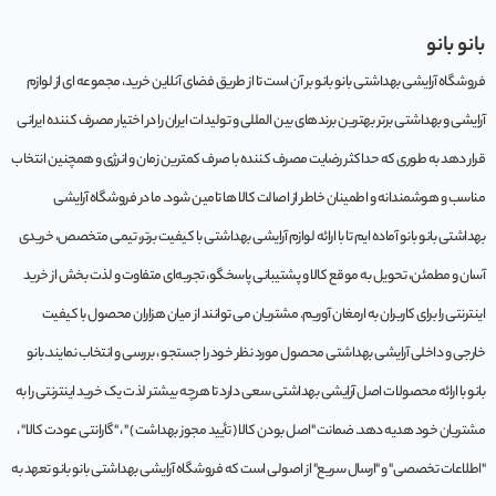
بانو بانو
فروشگاه آرایشی بهداشتی بانو بانو بر آن است تا از طریق فضای آنلاین خرید، مجموعه‌ ای از لوازم
آرایشی و بهداشتی برتر بهترین برندهای بین المللی و تولیدات ایران را در اختیار مصرف کننده ایرانی
قرار دهد به طوری که حداکثر رضایت مصرف کننده با صرف کمترین زمان و انرژی و همچنین انتخاب
مناسب و هوشمندانه و اطمینان خاطر از اصالت کالا ها تامین شود. ما در فروشگاه آرایشی
بهداشتی بانو بانو آماده ایم تا با ارائه لوازم آرایشی بهداشتی با کیفیت برتر، تیمی متخصص، خریدی
آسان و مطمئن، تحویل به موقع کالا و پشتیبانی پاسخگو، تجربه‌ای متفاوت و لذت بخش از خرید
اینترنتی را برای کاربران به ارمغان آوریم. مشتريان می توانند از ميان هزاران محصول با کيفيت
خارجی و داخلی آرایشی بهداشتی محصول مورد نظر خود را جستجو ، بررسی و انتخاب نمايند.بانو
بانو با ارائه محصولات اصل آرایشی بهداشتی سعی دارد تا هرچه بیشتر لذت یک خرید اینترنتی را به
مشتریان خود هدیه دهد. ضمانت "اصل بودن کالا ( تأیید مجوز بهداشت ) " ، "گارانتی عودت کالا" ،
"اطلاعات تخصصی" و "ارسال سریع" از اصولی است که فروشگاه آرایشی بهداشتی بانو بانو تعهد به