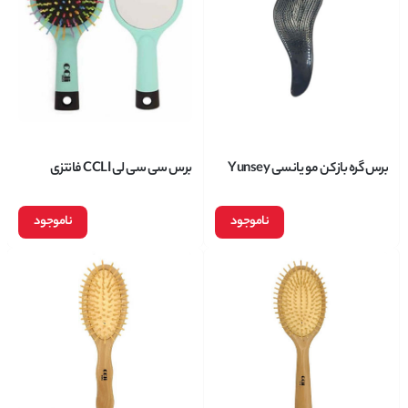
برس گره باز کن مو یانسی Yunsey
برس سی سی لی CCLI فانتزی
کوچک شماره 5520
ناموجود
ناموجود