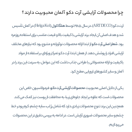
چرا محصولات آرایشی آرت دکو آلمان محبوبیت دارند؟
آرت دکو (ARTDECO)، در سال 1985 توسط
هلگا کول
(Helga Kol) در آلمان تأسیس
شد و هدف اصلی آن ایجاد برند آرایشی با کیفیت بالا و قیمت مناسب برای استفاده روزمره
بود.
شعار اصلی آرت دکو
از ابتدا ارائه محصولات نوآورانه و متنوع بود که نیازهای مختلف
آرایشی افراد را پوشش دهد. از همان ابتدا، آرت دکو تمرکز ویژه‌ای بر استفاده از مواد
باکیفیت و ارائه محصولاتی با طراحی جذاب داشت که این عوامل، به سرعت این برند را در
آلمان و سایر کشورهای اروپایی مطرح کرد.
یکی از دلایل اصلی محبوبیت
محصولات آرایشی آرت دکو
، فرمولاسیون خاص این
محصولات است که علاوه بر ایجاد جلوه‌ای زیبا، به محافظت از پوست نیز کمک می‌کند.
همچنین این برند تنوع محصولات زیادی دارد که شامل رژ لب، سایه چشم، کرم پودر، خط
چشم و سایر محصولات ضروری آرایش است. در ادامه به بررسی دقیق‌تر این محصولات
می‌پردازیم.