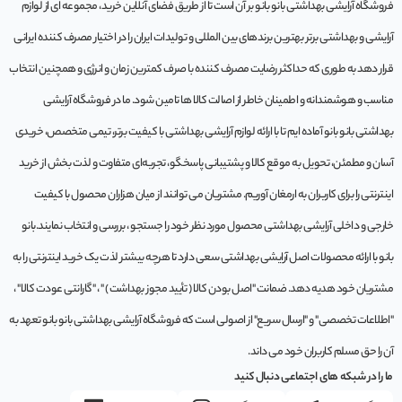
فروشگاه آرایشی بهداشتی بانو بانو بر آن است تا از طریق فضای آنلاین خرید، مجموعه‌ ای از لوازم
آرایشی و بهداشتی برتر بهترین برندهای بین المللی و تولیدات ایران را در اختیار مصرف کننده ایرانی
قرار دهد به طوری که حداکثر رضایت مصرف کننده با صرف کمترین زمان و انرژی و همچنین انتخاب
مناسب و هوشمندانه و اطمینان خاطر از اصالت کالا ها تامین شود. ما در فروشگاه آرایشی
بهداشتی بانو بانو آماده ایم تا با ارائه لوازم آرایشی بهداشتی با کیفیت برتر، تیمی متخصص، خریدی
آسان و مطمئن، تحویل به موقع کالا و پشتیبانی پاسخگو، تجربه‌ای متفاوت و لذت بخش از خرید
اینترنتی را برای کاربران به ارمغان آوریم. مشتريان می توانند از ميان هزاران محصول با کيفيت
خارجی و داخلی آرایشی بهداشتی محصول مورد نظر خود را جستجو ، بررسی و انتخاب نمايند.بانو
بانو با ارائه محصولات اصل آرایشی بهداشتی سعی دارد تا هرچه بیشتر لذت یک خرید اینترنتی را به
مشتریان خود هدیه دهد. ضمانت "اصل بودن کالا ( تأیید مجوز بهداشت ) " ، "گارانتی عودت کالا" ،
"اطلاعات تخصصی" و "ارسال سریع" از اصولی است که فروشگاه آرایشی بهداشتی بانو بانو تعهد به
آن را حق مسلم کاربران خود می داند.
ما را در شبکه های اجتماعی دنبال کنید