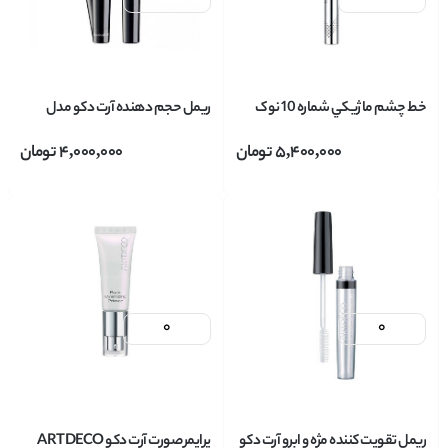
خط چشم ماژيکي شماره 10 نوک
ريمل حجم دهنده آرت دکو مدل
مویی آرت دکو ARTDECO مدل
تویيست مشکی Artdeco TWIST
5,400,000
تومان
4,000,000
تومان
MASCARA
HIGH INTENSITY PRECISION
LINER حجم 0.55 میل
ريمل تقويت کننده مژه و ابرو آرت دکو
پرايمر صورت آرت دکو ARTDECO