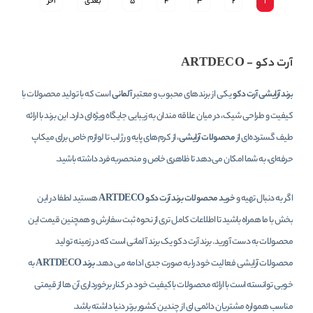
1
2
3
4
5
بعدی
آخر
آرت دکو - ARTDECO
برند آرایشی
آرت دکو
یکی از برندهای محبوب و معتبر
آلمانی
است که با تولید محصولات با
کیفیت و طراحی شیک، در میان علاقه‌ مندان به زیبایی جایگاه ویژه‌ای دارد. این برند با ارائه
طیف گسترده‌ای از
محصولات آرایشی
، از کرم‌های پایه و رژ لب تا لوازم خاص برای میکاپ
حرفه‌ای، به شما امکان می‌دهد تا ظاهری خاص و منحصر‌به‌فرد داشته باشید.
اگر به دنبال تهیه و
خرید محصولات برند آرت دکو ARTDECO
هستید لطفا در این
بخش با ما همراه باشید تا اطلاعات کامل تری از نحوه ثبت سفارش و همچنین قیمت این
محصولات به دست آورید. برند آرت دکو یک برند آلمانی است که در زمینه تولید
محصولات آرایشی فعالیت خود را به صورت جدی ادامه می دهد.
برند ARTDECO
به
خوبی توانسته است با ارائه محصولات باکیفیت خود در کنار برخورداری آن ها از قیمتی
مناسب همواره مشتریان دائمی ای از چندین کشور برتر دنیا داشته باشد.