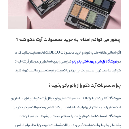
چطور می توانم اقدام به خرید محصولات آرت دکو کنم؟
اگر شما نیز علاقه مند به تهیه و
خرید محصولات ARTDECO
هستید، بدانید که ما
در
فروشگاه آرایشی و بهداشتی بانو بانو
شرایطی را برای شما عزیزان در نظر گرفته ایم تا
بتوانید مناسب ترین محصولات این برند را با کیفیت و قیمت بسیار مناسب تهیه کنید.
چرا محصولات آرت دکو را از بانو بانو بخریم؟
فروشگاه آنلاین "بانو بانو" با ارائه
محصولات اصل و اورجینال آرت دکو
، تجربه‌ای مطمئن و
لذت‌بخش از خرید اینترنتی را برای شما فراهم می‌کند. تمامی محصولات موجود در این
فروشگاه با
ضمانت اصالت
و
تاریخ مصرف معتبر
عرضه می‌شوند. علاوه بر این، تیم
پشتیبانی بانو بانو آماده پاسخگویی به سوالات شماست تا بهترین انتخاب را بر اساس