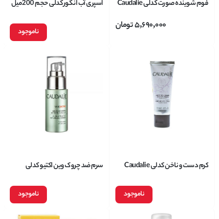
فوم شوینده صورت کدلی Caudalie
اسپری آب انگور کدلی حجم 200میل
مدل Vinoclean حجم 150 میل
5,690,000
تومان
ناموجود
کرم دست و ناخن کدلی Caudalie
سرم ضد چروک وین اکتیو کدلی
حجم 75 میلی لیتر
Caudalie
ناموجود
ناموجود