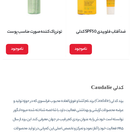
ضدآفتاب فلوییدی SPF50 کدلی
تونر پاک کننده صورت مناسب پوست
Caudalie مدل Vinosun Protect
های مختلط تا چرب مستعد جوش و
حجم 40 میل
آکنه کدلی Caudalie مدل
ناموجود
ناموجود
Vinopure حجم 200 میل
کدلی Caudalie
برند کدلی (Caudalie) برند نام آشنا و فوق‌العاده محبوب فرانسوی که در حوزه تولید و
عرضه محصولات آرایشی و بهداشتی فعالیت دارد، با شاخصه شناخته شده میوه انگور
توانسته است خودش را به عنوان برندی کم رقیب در جهان معرفی کند. این برند از سال
1995 فعالیت خود را آغاز نمود و تمرکز و تخصص اصلی این کمپانی در تولید محصولات