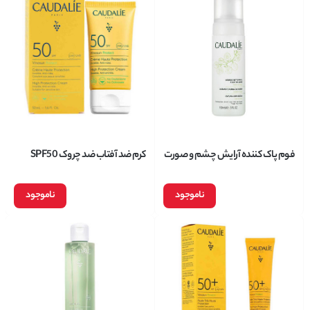
فوم پاک کننده آرایش چشم و صورت
کرم ضد آفتاب ضد چروک SPF50
کدلی حجم 150 میلی لیتر
کدلی Caudalie مدل Vinosun
Protect حجم 50 میل
ناموجود
ناموجود