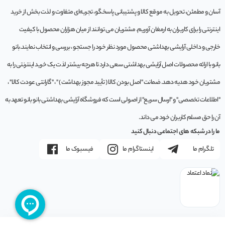
آسان و مطمئن، تحویل به موقع کالا و پشتیبانی پاسخگو، تجربه‌ای متفاوت و لذت بخش از خرید
اینترنتی را برای کاربران به ارمغان آوریم. مشتريان می توانند از ميان هزاران محصول با کيفيت
خارجی و داخلی آرایشی بهداشتی محصول مورد نظر خود را جستجو ، بررسی و انتخاب نمايند.بانو
بانو با ارائه محصولات اصل آرایشی بهداشتی سعی دارد تا هرچه بیشتر لذت یک خرید اینترنتی را به
مشتریان خود هدیه دهد. ضمانت "اصل بودن کالا ( تأیید مجوز بهداشت ) " ، "گارانتی عودت کالا" ،
"اطلاعات تخصصی" و "ارسال سریع" از اصولی است که فروشگاه آرایشی بهداشتی بانو بانو تعهد به
آن را حق مسلم کاربران خود می داند.
ما را در شبکه های اجتماعی دنبال کنید
تلگرام ما
اینستاگرام ما
فیسبوک ما