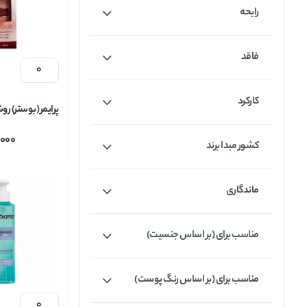
رایحه
فاقد
کارکرد
پرایمر (بوستر) ر
,000
NT RADIANCE
کشور مبدا برند
BOOSTER حجم 30 میل
ماندگاری
مناسب برای (بر اساس جنسیت)
مناسب برای (بر اساس رنگ پوست)