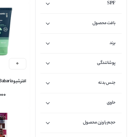
SPF
بافت محصول
برند
پوشانندگی
جنس بدنه
آلوورا حجم 150 میلی لیتر
000
حاوی
حجم یا وزن محصول