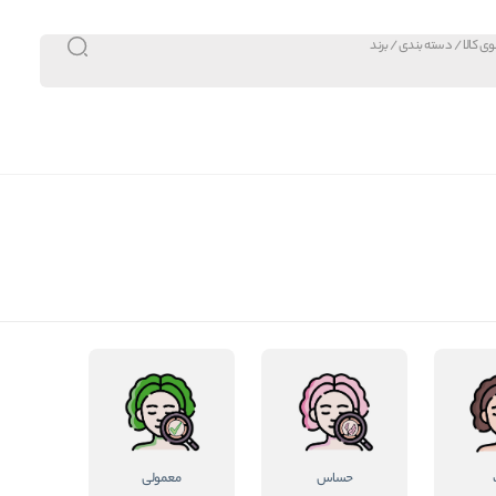
حساس
معمولی