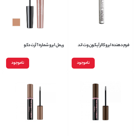
فرم دهنده ابرو کالر آیکون وت اند
ریمل ابرو شماره 1 آرت دکو
وایلد Color Icon
ARTDECO مدل BROW FILLER
حجم 7 میل
ناموجود
ناموجود