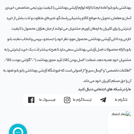
بهداشتی بانو بانو آماده ایم تا با ارائه لوازم آرایشی بهداشتی با کیفیت برتر، تیمی متخصص، خریدی
آسان و مطمئن، تحویل به موقع کالا و پشتیبانی پاسخگو، تجربه‌ای متفاوت و لذت بخش از خرید
اینترنتی را برای کاربران به ارمغان آوریم. مشتريان می توانند از ميان هزاران محصول با کيفيت
خارجی و داخلی آرایشی بهداشتی محصول مورد نظر خود را جستجو ، بررسی و انتخاب نمايند.بانو
بانو با ارائه محصولات اصل آرایشی بهداشتی سعی دارد تا هرچه بیشتر لذت یک خرید اینترنتی را به
مشتریان خود هدیه دهد. ضمانت "اصل بودن کالا ( تأیید مجوز بهداشت ) " ، "گارانتی عودت کالا" ،
"اطلاعات تخصصی" و "ارسال سریع" از اصولی است که فروشگاه آرایشی بهداشتی بانو بانو تعهد به
آن را حق مسلم کاربران خود می داند.
ما را در شبکه های اجتماعی دنبال کنید
تلگرام ما
اینستاگرام ما
فیسبوک ما