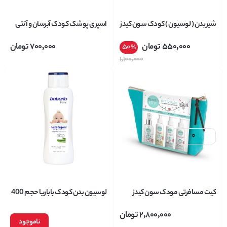
شیر بدن ( لوسیون ) کودک سون کیدز
اسپری پوشک کودک آبرسان و آنتی
Seven KIDS حاوی ویتامین B3
باکتریال سون کیدز Seven KIDS
550,000
تومان
700,000
تومان
50
%
حجم 400 میل
حجم 95 میل
1,100,000
کیت مسافرتی مودک سون کیدز
لوسیون بدن کودک باباریا حجم 400
Seven KIDS بسته 4 عددی
میلی لیتر
2,800,000
تومان
ناموجود