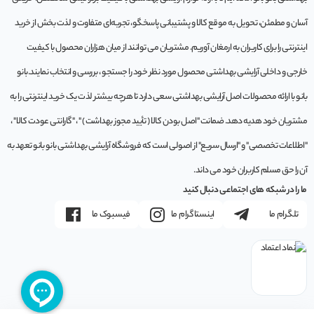
آسان و مطمئن، تحویل به موقع کالا و پشتیبانی پاسخگو، تجربه‌ای متفاوت و لذت بخش از خرید
اینترنتی را برای کاربران به ارمغان آوریم. مشتريان می توانند از ميان هزاران محصول با کيفيت
خارجی و داخلی آرایشی بهداشتی محصول مورد نظر خود را جستجو ، بررسی و انتخاب نمايند.بانو
بانو با ارائه محصولات اصل آرایشی بهداشتی سعی دارد تا هرچه بیشتر لذت یک خرید اینترنتی را به
مشتریان خود هدیه دهد. ضمانت "اصل بودن کالا ( تأیید مجوز بهداشت ) " ، "گارانتی عودت کالا" ،
"اطلاعات تخصصی" و "ارسال سریع" از اصولی است که فروشگاه آرایشی بهداشتی بانو بانو تعهد به
آن را حق مسلم کاربران خود می داند.
ما را در شبکه های اجتماعی دنبال کنید
تلگرام ما
اینستاگرام ما
فیسبوک ما