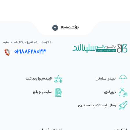
بازگشت به بالا
ما 24 ساعت شبانه‌روز در کنار شما هستیم
02188628023
خریدی مطمئن
تایید مجوز بهداشت
7 روزکاری
سایت بانو بانو
ارسال با پست / پیک موتوری