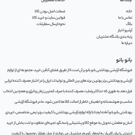
لینک ها
خدمات مشتریان
خانه
ضمانت اصل بودن کالا
تماس با ما
قوانین سایت و خرید کالا
بلاگ
نحوه ارسال سفارشات
آرشیو اخبار
رتبه بندی باشگاه مشتریان
درباره ما
بانو بانو
فروشگاه آرایشی بهداشتی بانو بانو بر آن است تا از طریق فضای آنلاین خرید، مجموعه‌ ای از لوازم
آرایشی و بهداشتی برتر بهترین برندهای بین المللی و تولیدات ایران را در اختیار مصرف کننده ایرانی
قرار دهد به طوری که حداکثر رضایت مصرف کننده با صرف کمترین زمان و انرژی و همچنین انتخاب
مناسب و هوشمندانه و اطمینان خاطر از اصالت کالا ها تامین شود. ما در فروشگاه آرایشی
بهداشتی بانو بانو آماده ایم تا با ارائه لوازم آرایشی بهداشتی با کیفیت برتر، تیمی متخصص، خریدی
آسان و مطمئن، تحویل به موقع کالا و پشتیبانی پاسخگو، تجربه‌ای متفاوت و لذت بخش از خرید
اینترنتی را برای کاربران به ارمغان آوریم. مشتريان می توانند از ميان هزاران محصول با کيفيت