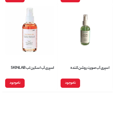
اسپری آب صورت روشن کننده
اسپری آب اسکین لب SKINLAB
اسکین لب skinlab حاوی عصاره
حاوی عصاره رز مراکشی مدل Rose
آلوورا حجم 118 میلی گرم
Water Mist حجم 118 میل
ناموجود
ناموجود