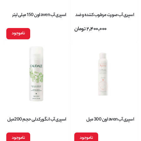
اسپری آب صورت مرطوب کننده و ضد
اسپری آب aven اون 150 میلی لیتر
التهاب اسکین لب skinlab حجم 118
2,400,000
تومان
میل
ناموجود
اسپری آب aven اون 300 میل
اسپری آب انگور کدلی حجم 200میل
ناموجود
ناموجود