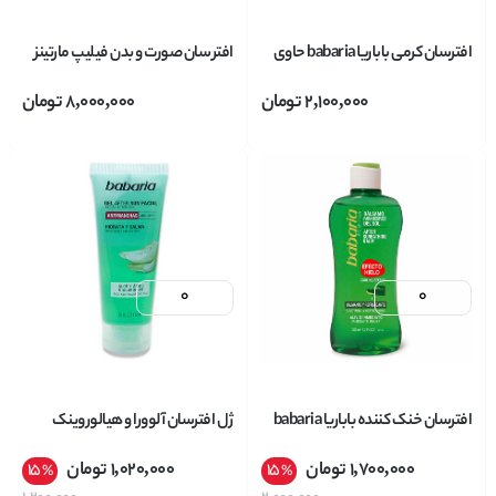
افترسان کرمی باباریا babaria حاوی
افتر سان صورت و بدن فیلیپ مارتینز
عصاره آلوورا حجم 300 میل
PHILIP MARTINS مدل After Sun
2,100,000
تومان
8,000,000
تومان
حجم 250 میل
افترسان خنک کننده باباریا babaria
ژل افترسان آلوورا و هیالوروینک
حاوی آلوورا ALOE حجم 200 میل
اسید باباریا Babaria مدل ضدلک
1,700,000
تومان
1,020,000
تومان
15
15
%
%
حجم 75 میل