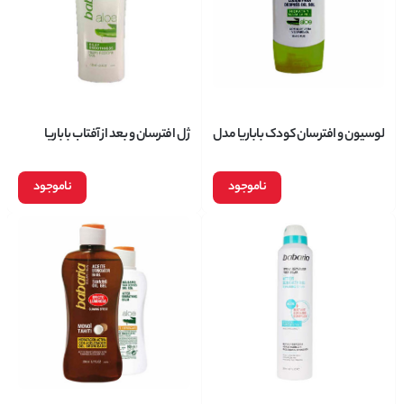
لوسیون و افترسان کودک باباریا مدل
ژل افترسان و بعد از آفتاب باباریا
ضدالتهاب و سوختگی حجم 150
babaria با ویژگی ضد التهاب مدل
میلی لیتر
آلوورا حجم 125 میلی لیتر
ناموجود
ناموجود