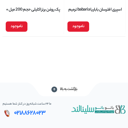
اسپری افترسان باباریا babaria ترمیم
پک روغن برنز اکلیلی حجم 200 میل +
کننده و خنک کننده پوست حجم 250
افترسان باباریا babaria حجم 100
میل
میل
ناموجود
ناموجود
بازگشت به بالا
ما 24 ساعت شبانه‌روز در کنار شما هستیم
02188628023