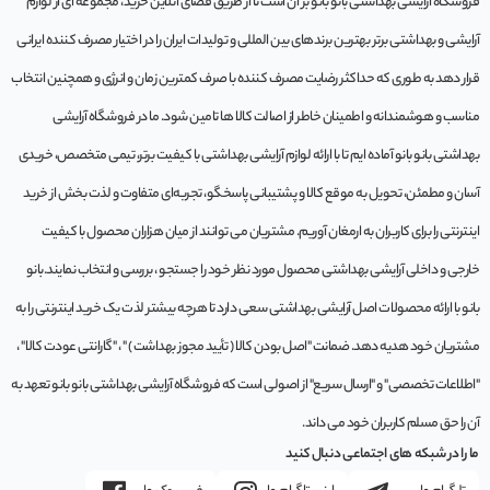
فروشگاه آرایشی بهداشتی بانو بانو بر آن است تا از طریق فضای آنلاین خرید، مجموعه‌ ای از لوازم
آرایشی و بهداشتی برتر بهترین برندهای بین المللی و تولیدات ایران را در اختیار مصرف کننده ایرانی
قرار دهد به طوری که حداکثر رضایت مصرف کننده با صرف کمترین زمان و انرژی و همچنین انتخاب
مناسب و هوشمندانه و اطمینان خاطر از اصالت کالا ها تامین شود. ما در فروشگاه آرایشی
بهداشتی بانو بانو آماده ایم تا با ارائه لوازم آرایشی بهداشتی با کیفیت برتر، تیمی متخصص، خریدی
آسان و مطمئن، تحویل به موقع کالا و پشتیبانی پاسخگو، تجربه‌ای متفاوت و لذت بخش از خرید
اینترنتی را برای کاربران به ارمغان آوریم. مشتريان می توانند از ميان هزاران محصول با کيفيت
خارجی و داخلی آرایشی بهداشتی محصول مورد نظر خود را جستجو ، بررسی و انتخاب نمايند.بانو
بانو با ارائه محصولات اصل آرایشی بهداشتی سعی دارد تا هرچه بیشتر لذت یک خرید اینترنتی را به
مشتریان خود هدیه دهد. ضمانت "اصل بودن کالا ( تأیید مجوز بهداشت ) " ، "گارانتی عودت کالا" ،
"اطلاعات تخصصی" و "ارسال سریع" از اصولی است که فروشگاه آرایشی بهداشتی بانو بانو تعهد به
آن را حق مسلم کاربران خود می داند.
ما را در شبکه های اجتماعی دنبال کنید