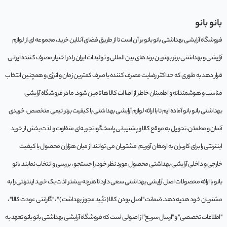
بانو بانو
فروشگاه آرایشی بهداشتی بانو بانو بر آن است تا از طریق فضای آنلاین خرید، مجموعه‌ ای از لوازم
آرایشی و بهداشتی برتر بهترین برندهای بین المللی و تولیدات ایران را در اختیار مصرف کننده ایرانی
قرار دهد به طوری که حداکثر رضایت مصرف کننده با صرف کمترین زمان و انرژی و همچنین انتخاب
مناسب و هوشمندانه و اطمینان خاطر از اصالت کالا ها تامین شود. ما در فروشگاه آرایشی
بهداشتی بانو بانو آماده ایم تا با ارائه لوازم آرایشی بهداشتی با کیفیت برتر، تیمی متخصص، خریدی
آسان و مطمئن، تحویل به موقع کالا و پشتیبانی پاسخگو، تجربه‌ای متفاوت و لذت بخش از خرید
اینترنتی را برای کاربران به ارمغان آوریم. مشتريان می توانند از ميان هزاران محصول با کيفيت
خارجی و داخلی آرایشی بهداشتی محصول مورد نظر خود را جستجو ، بررسی و انتخاب نمايند.بانو
بانو با ارائه محصولات اصل آرایشی بهداشتی سعی دارد تا هرچه بیشتر لذت یک خرید اینترنتی را به
مشتریان خود هدیه دهد. ضمانت "اصل بودن کالا ( تأیید مجوز بهداشت ) " ، "گارانتی عودت کالا" ،
"اطلاعات تخصصی" و "ارسال سریع" از اصولی است که فروشگاه آرایشی بهداشتی بانو بانو تعهد به