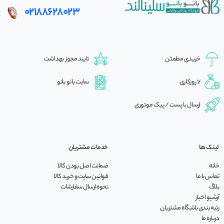
02188628023
خریدی مطمئن
تایید مجوز بهداشت
7 روزکاری
سایت بانو بانو
ارسال با پست / پیک موتوری
لینک ها
خدمات مشتریان
خانه
ضمانت اصل بودن کالا
تماس با ما
قوانین سایت و خرید کالا
بلاگ
نحوه ارسال سفارشات
آرشیو اخبار
رتبه بندی باشگاه مشتریان
درباره ما