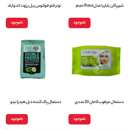
شیرپاکن باباریا مدل Rosa حجم
تونر فتو فوکوس ربل رز وت اند وایلد
300 میلی لیتر
Rebel Rose Photo Focus
ناموجود
ناموجود
دستمال مرطوب کامان 20 عددی
دستمال پاک کننده دبل هیدرا نینو
پاک کننده آرایش comeon
Nino تعداد 27 عددی
ناموجود
ناموجود