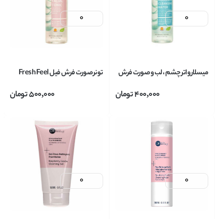
میسلار واتر چشم ، لب و صورت فرش
تونر صورت فرش فیل Fresh Feel
فیل Fresh Feel حاوی آلوورا مناسب
مدل روشن کننده مناسب انواع
400,000
تومان
500,000
تومان
انواع پوست حجم 200 میل
پوست حجم 200 میل