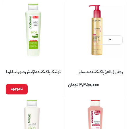
روغن ( بالم ) پاک کننده میسلار
تونیک پاک کننده آرایش صورت باباریا
بایودرما Bioderma مناسب پوست
حاوی عصاره آلوورا حجم 300 میلی
4,450,000
تومان
حساس وخشک حجم 150 میل
لیتر
ناموجود