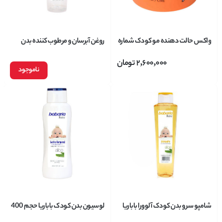
واکس حالت دهنده مو کودک شماره
روغن آبرسان و مرطوب کننده بدن
3 یانسی Yunsey مدل KIDS حجم
کودک باباریا حاوی آلوورا حجم 400
2,600,000
تومان
100میل
میلی لیتر
ناموجود
شامپو سر و بدن کودک آلوورا باباریا
لوسیون بدن کودک باباریا حجم 400
حجم 600 میلی لیتر
میلی لیتر