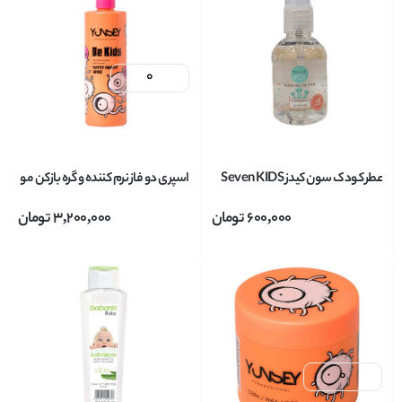
عطر کودک سون کیدز Seven KIDS
اسپری دو فاز نرم کننده و گره بازکن مو
حجم 50 میل
کودک یانسی Yunsey مدل KIDS
600,000
تومان
3,200,000
تومان
حجم 400 میل