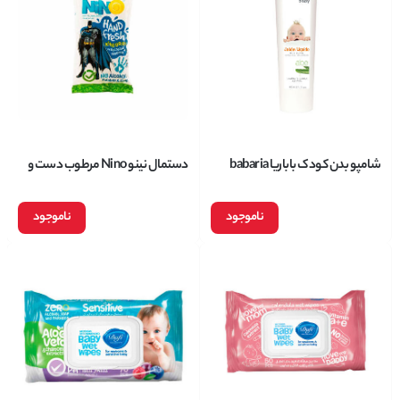
شامپو بدن کودک باباریا babaria
دستمال نینو Nino مرطوب دست و
مدل آلوورا Aloe حجم 600 میل
صورت طرح کودک
ناموجود
ناموجود