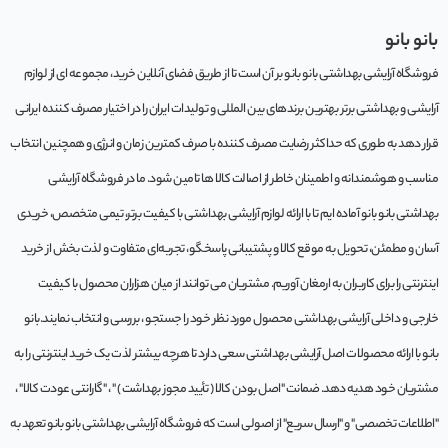
بانو بانو
فروشگاه آرایشی بهداشتی بانو بانو بر آن است تا از طریق فضای آنلاین خرید، مجموعه‌ ای از لوازم
آرایشی و بهداشتی برتر بهترین برندهای بین المللی و تولیدات ایران را در اختیار مصرف کننده ایرانی
قرار دهد به طوری که حداکثر رضایت مصرف کننده با صرف کمترین زمان و انرژی و همچنین انتخاب
مناسب و هوشمندانه و اطمینان خاطر از اصالت کالا ها تامین شود. ما در فروشگاه آرایشی
بهداشتی بانو بانو آماده ایم تا با ارائه لوازم آرایشی بهداشتی با کیفیت برتر، تیمی متخصص، خریدی
آسان و مطمئن، تحویل به موقع کالا و پشتیبانی پاسخگو، تجربه‌ای متفاوت و لذت بخش از خرید
اینترنتی را برای کاربران به ارمغان آوریم. مشتريان می توانند از ميان هزاران محصول با کيفيت
خارجی و داخلی آرایشی بهداشتی محصول مورد نظر خود را جستجو ، بررسی و انتخاب نمايند.بانو
بانو با ارائه محصولات اصل آرایشی بهداشتی سعی دارد تا هرچه بیشتر لذت یک خرید اینترنتی را به
مشتریان خود هدیه دهد. ضمانت "اصل بودن کالا ( تأیید مجوز بهداشت ) " ، "گارانتی عودت کالا" ،
"اطلاعات تخصصی" و "ارسال سریع" از اصولی است که فروشگاه آرایشی بهداشتی بانو بانو تعهد به