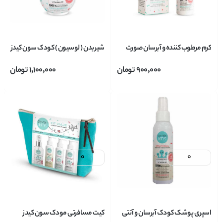
کرم مرطوب کننده و آبرسان صورت
شیر بدن ( لوسیون ) کودک سون کیدز
کودک سون کیدز Seven KIDS حاوی
Seven KIDS حاوی ویتامین B3
900,000
تومان
1,100,000
تومان
ویتامین B3 حجم 50 میل
حجم 400 میل
اسپری پوشک کودک آبرسان و آنتی
کیت مسافرتی مودک سون کیدز