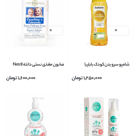
شامپو سر و بدن کودک باباریا
صابون مغذی نستی دانته Nesti
babaria مدل بابونه حجم 600 میل
Dante مدل کودک (Carolina &
1,250,000
تومان
1,600,000
تومان
Edoardo) وزن 250 گرم