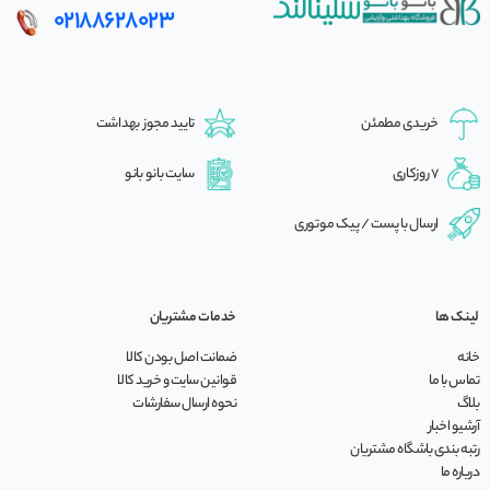
02188628023
خریدی مطمئن
تایید مجوز بهداشت
7 روزکاری
سایت بانو بانو
ارسال با پست / پیک موتوری
لینک ها
خدمات مشتریان
خانه
ضمانت اصل بودن کالا
تماس با ما
قوانین سایت و خرید کالا
بلاگ
نحوه ارسال سفارشات
آرشیو اخبار
رتبه بندی باشگاه مشتریان
درباره ما