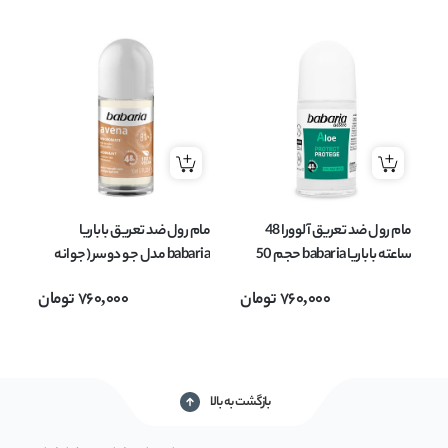
مام رول ضد تعریق آلوورا 48
مام رول ضد تعریق باباریا
ما
ساعته باباریا babaria حجم 50
babaria مدل جو دوسر (جوانه
میل
گندم) avena حجم 50 میل
گندم) 
760,000
تومان
760,000
تومان
بازگشت به بالا