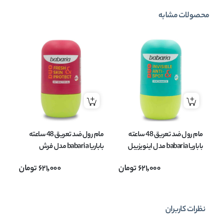
محصولات مشابه
مام رول ضد تعریق 48 ساعته
مام رول ضد تعریق 48 ساعته
ما
باباریا babaria مدل اینویزیبل
باباریا babaria مدل فرش
ضد لک Invisible حجم 50 میل
اسکین پروتکت Fresh Skin
آب
621,000
تومان
621,000
تومان
Protect حجم 50 میل
حجم
نظرات کاربران