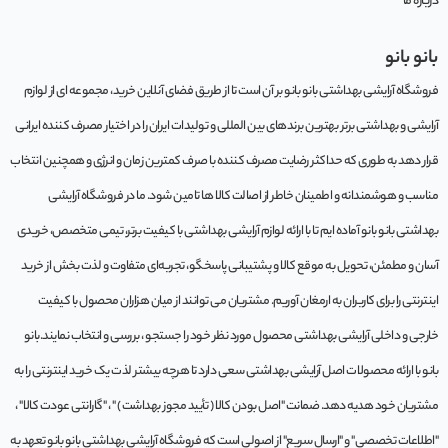
درباره ما
بانو بانو
فروشگاه آرایشی بهداشتی بانو بانو بر آن است تا از طریق فضای آنلاین خرید، مجموعه‌ ای از لوازم
آرایشی و بهداشتی برتر بهترین برندهای بین المللی و تولیدات ایران را در اختیار مصرف کننده ایرانی
قرار دهد به طوری که حداکثر رضایت مصرف کننده با صرف کمترین زمان و انرژی و همچنین انتخاب
مناسب و هوشمندانه و اطمینان خاطر از اصالت کالا ها تامین شود. ما در فروشگاه آرایشی
بهداشتی بانو بانو آماده ایم تا با ارائه لوازم آرایشی بهداشتی با کیفیت برتر، تیمی متخصص، خریدی
آسان و مطمئن، تحویل به موقع کالا و پشتیبانی پاسخگو، تجربه‌ای متفاوت و لذت بخش از خرید
اینترنتی را برای کاربران به ارمغان آوریم. مشتريان می توانند از ميان هزاران محصول با کيفيت
خارجی و داخلی آرایشی بهداشتی محصول مورد نظر خود را جستجو ، بررسی و انتخاب نمايند.بانو
بانو با ارائه محصولات اصل آرایشی بهداشتی سعی دارد تا هرچه بیشتر لذت یک خرید اینترنتی را به
مشتریان خود هدیه دهد. ضمانت "اصل بودن کالا ( تأیید مجوز بهداشت ) " ، "گارانتی عودت کالا" ،
"اطلاعات تخصصی" و "ارسال سریع" از اصولی است که فروشگاه آرایشی بهداشتی بانو بانو تعهد به