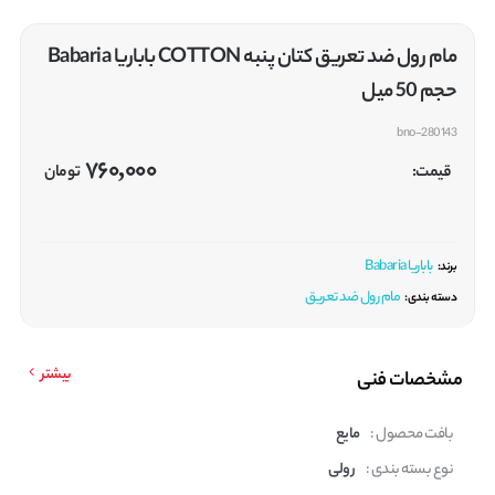
مام رول ضد تعریق کتان پنبه COTTON باباریا Babaria
حجم 50 میل
bno-280143
760,000
قیمت:
تومان
باباریا Babaria
برند:
مام رول ضد تعریق
دسته بندی:
بیشتر
مشخصات فنی
بافت محصول :
مایع
نوع بسته بندی :
رولی