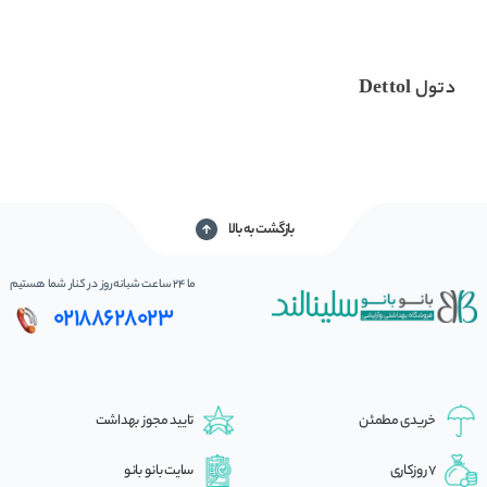
دتول Dettol
بازگشت به بالا
ما 24 ساعت شبانه‌روز در کنار شما هستیم
02188628023
خریدی مطمئن
تایید مجوز بهداشت
7 روزکاری
سایت بانو بانو