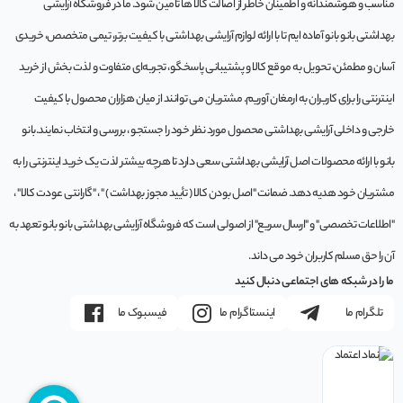
مناسب و هوشمندانه و اطمینان خاطر از اصالت کالا ها تامین شود. ما در فروشگاه آرایشی
بهداشتی بانو بانو آماده ایم تا با ارائه لوازم آرایشی بهداشتی با کیفیت برتر، تیمی متخصص، خریدی
آسان و مطمئن، تحویل به موقع کالا و پشتیبانی پاسخگو، تجربه‌ای متفاوت و لذت بخش از خرید
اینترنتی را برای کاربران به ارمغان آوریم. مشتريان می توانند از ميان هزاران محصول با کيفيت
خارجی و داخلی آرایشی بهداشتی محصول مورد نظر خود را جستجو ، بررسی و انتخاب نمايند.بانو
بانو با ارائه محصولات اصل آرایشی بهداشتی سعی دارد تا هرچه بیشتر لذت یک خرید اینترنتی را به
مشتریان خود هدیه دهد. ضمانت "اصل بودن کالا ( تأیید مجوز بهداشت ) " ، "گارانتی عودت کالا" ،
"اطلاعات تخصصی" و "ارسال سریع" از اصولی است که فروشگاه آرایشی بهداشتی بانو بانو تعهد به
آن را حق مسلم کاربران خود می داند.
ما را در شبکه های اجتماعی دنبال کنید
تلگرام ما
اینستاگرام ما
فیسبوک ما