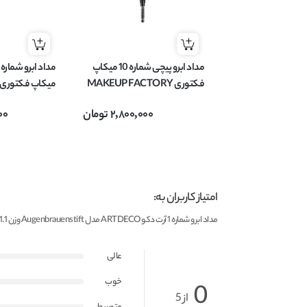
مداد ابرو پیچی شماره 10 میکاپ
فکتوری MAKEUP FACTORY
مدل Ultra Precision وزن 0.09
2,800,000
تومان
00
گرم
1.05 گرم
امتیاز کاربران به:
مداد ابرو شماره 1 آرت دکو ARTDECO مدل Augenbrauenstift وزن 1.1 گرم
عالی
خوب
0
از 5