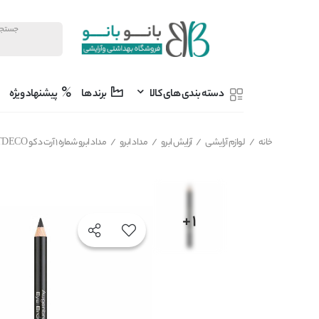
دسته بندی های کالا
برند ها
پیشنهاد ویژه
خانه
/
لوازم آرایشی
/
آرایش ابرو
/
مداد ابرو
/
مداد ابرو شماره 1 آرت دکو ARTDECO مدل Augenbrauenstift وزن 1.1 گرم