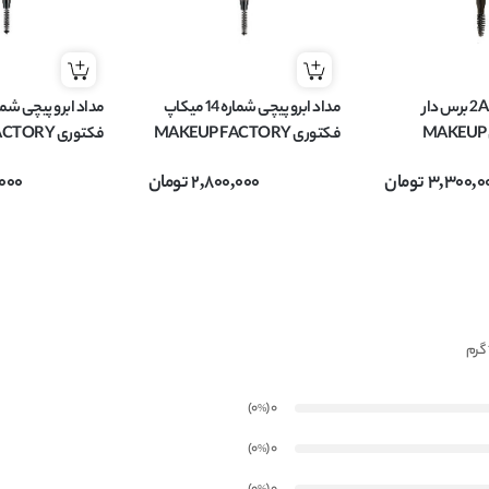
مداد ابرو شماره 2A برس دار
مداد ابرو پیچی شماره 14 میکاپ
میکاپ فکتوری MAKEUP
فکتوری MAKEUP FACTORY
فکتوری RY
FACTORY مدل STYLER وزن
مدل Ultra Precision وزن 0.09
3,300,0
تومان
2,800,000
تومان
000
گرم
گرم
)
(0
0
%
)
(0
0
%