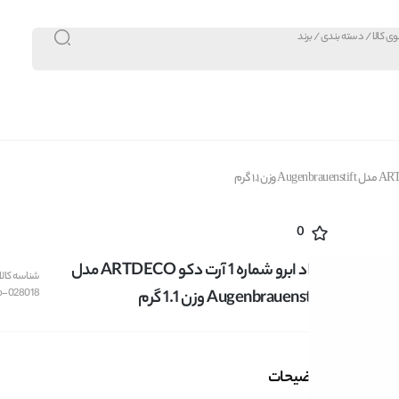
0
مداد ابرو شماره 1 آرت دکو ARTDECO مدل
شناسه کالا:
o-028018
Augenbrauenstift وزن 1.1 گرم
توضیحات