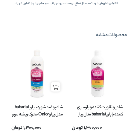
افترشیوها روش دارد. 1 – بعد از اصلاح ،پوست صورت را با آب سرد بشویید چرا که این کار با...
محصولات مشابه
شامپو تقویت کننده و بازسازی
شامپو ضد شوره باباریا babaria
شا
کننده باباریا babaria مدل پیاز
مدل پیاز Onion محرک ریشه مو و
Onion محرک ریشه مو و ترمیم
محافظت کننده از رنگ مو مناسب
ری
1,300,000
تومان
1,300,000
تومان
کننده مناسب انواع مو های
انواع مو حجم 380 میل