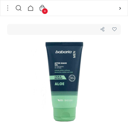
0
خانه
/
باباریا - babaria
/
افترشیو Babaria باباریا 3 کاره آلوورا حجم 150 میلی لیتر