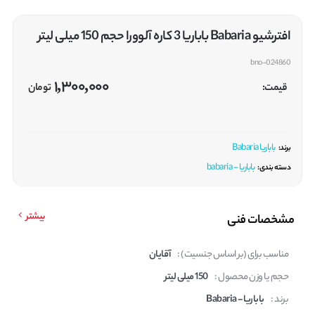
افترشیو Babaria باباریا 3 کاره آلوورا حجم 150 میلی لیتر
bno-024860
1,300,000
قیمت:
تومان
باباریا Babaria
برند:
باباریا - babaria
دسته بندی:
بیشتر
مشخصات فنی
مناسب برای (بر اساس جنسیت) :
آقایان
حجم یا وزن محصول :
150 میلی لیتر
برند :
باباریا - Babaria