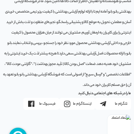
مناسب و هوشمندانه و اطمینان خاطر از اصالت کالا ها تامین شود. ما در فروشگاه آرایشی
بهداشتی بانو بانو آماده ایم تا با ارائه لوازم آرایشی بهداشتی با کیفیت برتر، تیمی متخصص، خریدی
آسان و مطمئن، تحویل به موقع کالا و پشتیبانی پاسخگو، تجربه‌ای متفاوت و لذت بخش از خرید
اینترنتی را برای کاربران به ارمغان آوریم. مشتريان می توانند از ميان هزاران محصول با کيفيت
خارجی و داخلی آرایشی بهداشتی محصول مورد نظر خود را جستجو ، بررسی و انتخاب نمايند.بانو
بانو با ارائه محصولات اصل آرایشی بهداشتی سعی دارد تا هرچه بیشتر لذت یک خرید اینترنتی را به
مشتریان خود هدیه دهد. ضمانت "اصل بودن کالا ( تأیید مجوز بهداشت ) " ، "گارانتی عودت کالا" ،
"اطلاعات تخصصی" و "ارسال سریع" از اصولی است که فروشگاه آرایشی بهداشتی بانو بانو تعهد به
آن را حق مسلم کاربران خود می داند.
ما را در شبکه های اجتماعی دنبال کنید
تلگرام ما
اینستاگرام ما
فیسبوک ما