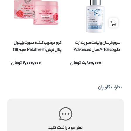
سرم آبرسان و لیفت صورت آرت
کرم مرطوب کننده صورت رتینول
پک
دکو Artdeco مدل Advanced
پتال فرش Petal fresh حجم 118
حجم 30 میل
میل
و ک
5,800,000
تومان
2,000,000
تومان
نظرات کاربران
نظر خود را ثبت کنید