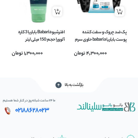
پک ضد چروک و سفت کننده
افترشیو Babaria باباریا 3 کاره
پوست باباریا babaria حاوی سرم
آلوورا حجم 150 میلی لیتر
و کرم کلاژن بسته 2 عددی
4,300,000
تومان
1,300,000
تومان
بری
بازگشت به بالا
ما 24 ساعت شبانه‌روز در کنار شما هستیم
02188628023