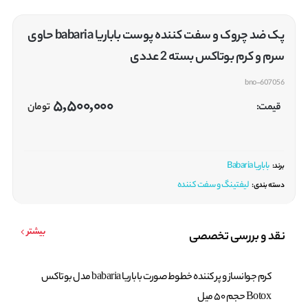
پک ضد چروک و سفت کننده پوست باباریا babaria حاوی
سرم و کرم بوتاکس بسته 2 عددی
bno-607056
5,500,000
قیمت:
تومان
باباریا Babaria
برند:
لیفتینگ و سفت کننده
دسته بندی:
بیشتر
نقد و بررسی تخصصی
کرم جوانساز و پر کننده خطوط صورت باباریا babaria مدل بوتاکس
Botox حجم 50 میل