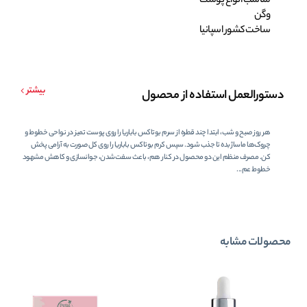
مناسب انواع پوست
وگن
ساخت کشور اسپانیا
بیشتر
دستورالعمل استفاده از محصول
هر روز صبح و شب، ابتدا چند قطره از سرم بوتاکس باباریا را روی پوست تمیز در نواحی خطوط و
چروک‌ها ماساژ بده تا جذب شود. سپس کرم بوتاکس باباریا را روی کل صورت به آرامی پخش
کن. مصرف منظم این دو محصول در کنار هم، باعث سفت‌شدن، جوانسازی و کاهش مشهود
خطوط عم...
محصولات مشابه