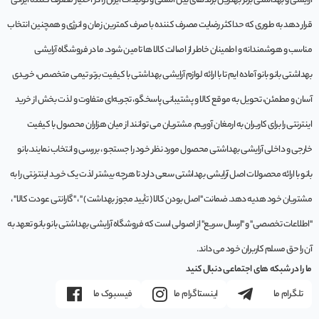
آرایشی و بهداشتی برتر بهترین برندهای بین المللی و تولیدات ایران را در اختیار مصرف کننده ایرانی
قرار دهد به طوری که حداکثر رضایت مصرف کننده با صرف کمترین زمان و انرژی و همچنین انتخاب
مناسب و هوشمندانه و اطمینان خاطر از اصالت کالا ها تامین شود. ما در فروشگاه آرایشی
بهداشتی بانو بانو آماده ایم تا با ارائه لوازم آرایشی بهداشتی با کیفیت برتر، تیمی متخصص، خریدی
آسان و مطمئن، تحویل به موقع کالا و پشتیبانی پاسخگو، تجربه‌ای متفاوت و لذت بخش از خرید
اینترنتی را برای کاربران به ارمغان آوریم. مشتريان می توانند از ميان هزاران محصول با کيفيت
خارجی و داخلی آرایشی بهداشتی محصول مورد نظر خود را جستجو ، بررسی و انتخاب نمايند.بانو
بانو با ارائه محصولات اصل آرایشی بهداشتی سعی دارد تا هرچه بیشتر لذت یک خرید اینترنتی را به
مشتریان خود هدیه دهد. ضمانت "اصل بودن کالا ( تأیید مجوز بهداشت ) " ، "گارانتی عودت کالا" ،
"اطلاعات تخصصی" و "ارسال سریع" از اصولی است که فروشگاه آرایشی بهداشتی بانو بانو تعهد به
آن را حق مسلم کاربران خود می داند.
ما را در شبکه های اجتماعی دنبال کنید
تلگرام ما
اینستاگرام ما
فیسبوک ما