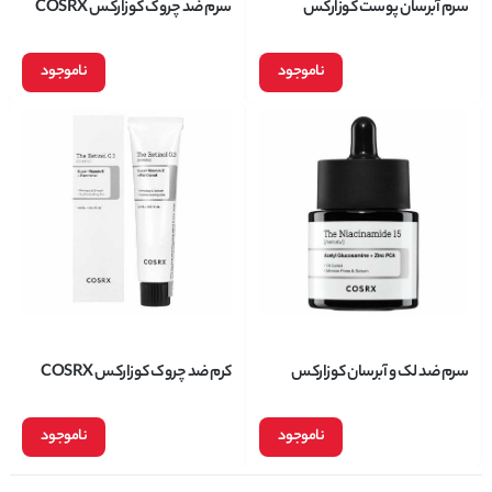
سرم آبرسان پوست کوزارکس
سرم ضد چروک کوزارکس COSRX
COSRX مدل Hyaluronic Acid
مدل Retinol 0.5 میل حجم 20 میل
3% هیالورونیک اسید حجم 20 میل
ناموجود
ناموجود
سرم ضد لک و آبرسان کوزارکس
کرم ضد چروک کوزارکس COSRX
COSRX مدل Niacinamide 15%
مدل Super Vitamin E + Panthenol
نیاسینامید حجم 20 میل
حجم 20 میل
ناموجود
ناموجود