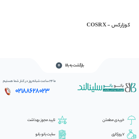
کوزارکس - COSRX
بازگشت به بالا
ما 24 ساعت شبانه‌روز در کنار شما هستیم
02188628023
خریدی مطمئن
تایید مجوز بهداشت
7 روزکاری
سایت بانو بانو