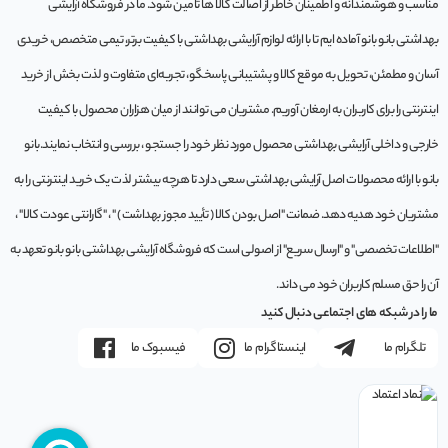
مناسب و هوشمندانه و اطمینان خاطر از اصالت کالا ها تامین شود. ما در فروشگاه آرایشی
بهداشتی بانو بانو آماده ایم تا با ارائه لوازم آرایشی بهداشتی با کیفیت برتر، تیمی متخصص، خریدی
آسان و مطمئن، تحویل به موقع کالا و پشتیبانی پاسخگو، تجربه‌ای متفاوت و لذت بخش از خرید
اینترنتی را برای کاربران به ارمغان آوریم. مشتريان می توانند از ميان هزاران محصول با کيفيت
خارجی و داخلی آرایشی بهداشتی محصول مورد نظر خود را جستجو ، بررسی و انتخاب نمايند.بانو
بانو با ارائه محصولات اصل آرایشی بهداشتی سعی دارد تا هرچه بیشتر لذت یک خرید اینترنتی را به
مشتریان خود هدیه دهد. ضمانت "اصل بودن کالا ( تأیید مجوز بهداشت ) " ، "گارانتی عودت کالا" ،
"اطلاعات تخصصی" و "ارسال سریع" از اصولی است که فروشگاه آرایشی بهداشتی بانو بانو تعهد به
آن را حق مسلم کاربران خود می داند.
ما را در شبکه های اجتماعی دنبال کنید
تلگرام ما
اینستاگرام ما
فیسبوک ما