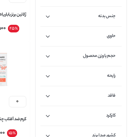
جنس بدنه
500
25
%
300 میل
حاوی
حجم یا وزن محصول
رایحه
فاقد
کارکرد
کرم ضد آفتاب چند 
babaria با spf50 حجم 50 میل
000
15
%
کشور مبدا برند