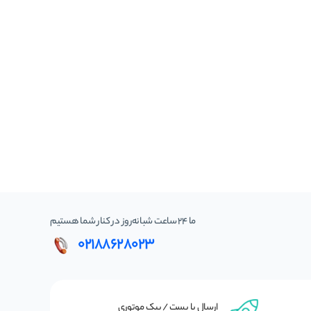
ما 24 ساعت شبانه‌روز در کنار شما هستیم
02188628023
ارسال با پست / پیک موتوری