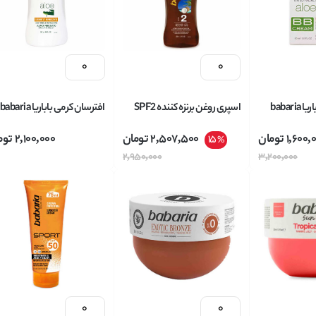
کرم پودر 3 کاره باباریا babaria
اسپری روغن برنزه کننده SPF2
افترسان کرمی باباریا babaria
حاوی عصاره آلوورا SPF15 مدل
نارگیل باباریا babaria حجم 300
حاوی عصاره آلوورا حجم 300
1,600,
تومان
2,507,500
تومان
2,100,000
توم
15
%
میل
میل
2,950,000
3,200,000