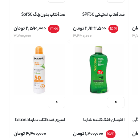
ضد آفتاب استیکی SPF50
ضد آفتاب بدون رنگ Spf 50
باباریا babaria مناسب پوست
PLUS باباریا babaria حاوی ضد
ان
2,932,500
تومان
2,590,000
تومان
30
15
%
%
های حساس وزن 20 گرم
چروک ،ضد لک حجم 75 میل
3,700,000
3,450,000
3,
دگی
افترسان خنک کننده باباریا
اسپری ضد آفتاب باباریا babaria
babaria حاوی آلوورا ALOE
حاوی SPF 50 مناسب پوست
ان
1,700,000
تومان
4,400,000
تومان
15
%
حجم 200 میل
حساس حجم 200 میل