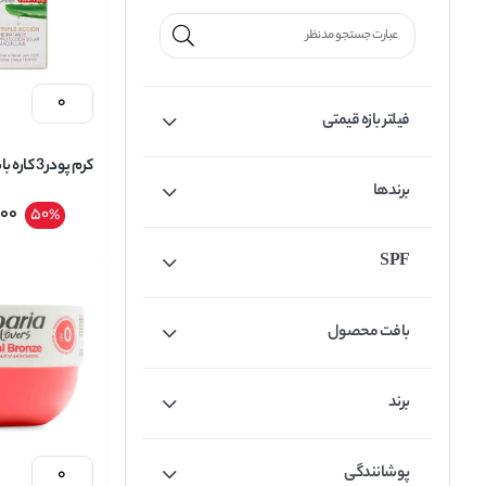
فیلتر بازه قیمتی
برندها
000
50
%
BB CREAM حجم 50 میل
SPF
بافت محصول
برند
پوشانندگی