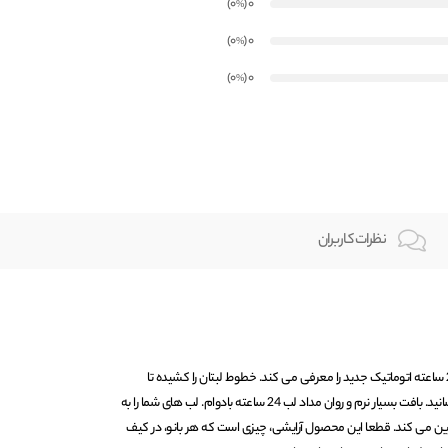
)
(0
0
%
)
(0
0
%
)
(0
0
%
نظرات کاربران
دبورا میلانو با افتخار مداد لبهای 24 ساعته اتوماتیک جدید را معرفی می کند. خطوط لبتان را کشیده تا
فریبندگی و اغواگری را به غایت برسانید. بافت بسیار نرم و روان مداد لب 24 ساعته بادوام. لب های شما را به
 می کند. قطعا این محصول آرایشی، چیزی است که هر بانو، در کیف