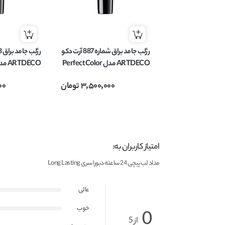
رژلب جامد براق شماره 887 آرت دکو
ARTDECO مدل Perfect Color
وزن 4 گرم
وزن 4 گرم
3,500,000
تومان
00
امتیاز کاربران به:
مداد لب پیچی 24 ساعته دبورا سری Long Lasting
عالی
خوب
0
از 5