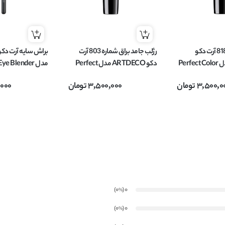
رژلب جامد براق 818 آرت دکو
رژلب جامد براق شماره 803 آرت
ARTDECO مدل Perfect Color
دکو ARTDECO مدل Perfect
مدل Profi Eye Blender
Color وزن 4 گرم
3,500,0
تومان
3,500,000
تومان
,000
)
(0
0
%
)
(0
0
%