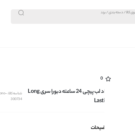
0
مداد لب پیچی 24 ساعته دبورا سری Long
شناسه کالا:
bno-
300734
Lasting
توضیحات