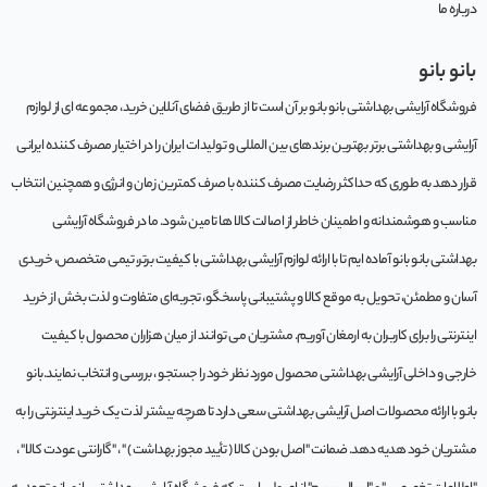
درباره ما
بانو بانو
فروشگاه آرایشی بهداشتی بانو بانو بر آن است تا از طریق فضای آنلاین خرید، مجموعه‌ ای از لوازم
آرایشی و بهداشتی برتر بهترین برندهای بین المللی و تولیدات ایران را در اختیار مصرف کننده ایرانی
قرار دهد به طوری که حداکثر رضایت مصرف کننده با صرف کمترین زمان و انرژی و همچنین انتخاب
مناسب و هوشمندانه و اطمینان خاطر از اصالت کالا ها تامین شود. ما در فروشگاه آرایشی
بهداشتی بانو بانو آماده ایم تا با ارائه لوازم آرایشی بهداشتی با کیفیت برتر، تیمی متخصص، خریدی
آسان و مطمئن، تحویل به موقع کالا و پشتیبانی پاسخگو، تجربه‌ای متفاوت و لذت بخش از خرید
اینترنتی را برای کاربران به ارمغان آوریم. مشتريان می توانند از ميان هزاران محصول با کيفيت
خارجی و داخلی آرایشی بهداشتی محصول مورد نظر خود را جستجو ، بررسی و انتخاب نمايند.بانو
بانو با ارائه محصولات اصل آرایشی بهداشتی سعی دارد تا هرچه بیشتر لذت یک خرید اینترنتی را به
مشتریان خود هدیه دهد. ضمانت "اصل بودن کالا ( تأیید مجوز بهداشت ) " ، "گارانتی عودت کالا" ،