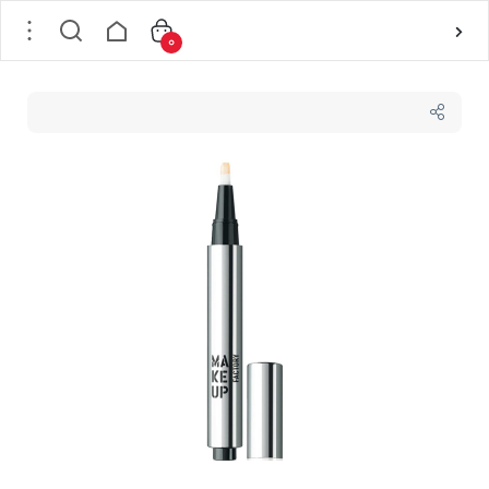
0
خانه
/
لوازم آرایشی
/
لوازم آرایش صورت
/
کانسیلر
/
کانسیلر قلمی برس دار شماره 2 میکاپ فکتوری MAKEUP FACTORY مدل Light Reflecting Concealer حجم 2.5 میل