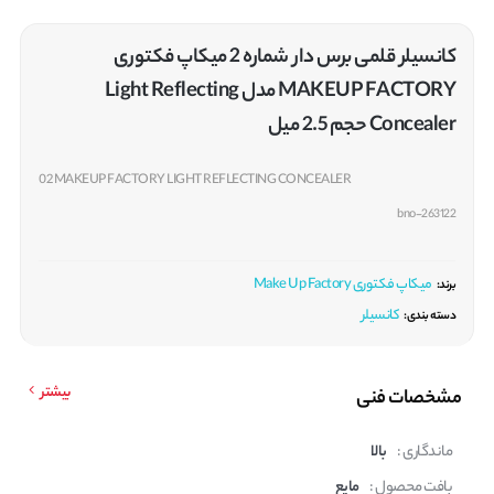
کانسیلر قلمی برس دار شماره 2 میکاپ فکتوری
MAKEUP FACTORY مدل Light Reflecting
Concealer حجم 2.5 میل
02 MAKEUP FACTORY LIGHT REFLECTING CONCEALER
bno-263122
میکاپ فکتوری Make Up Factory
برند:
کانسیلر
دسته بندی:
بیشتر
مشخصات فنی
ماندگاری :
بالا
بافت محصول :
مایع