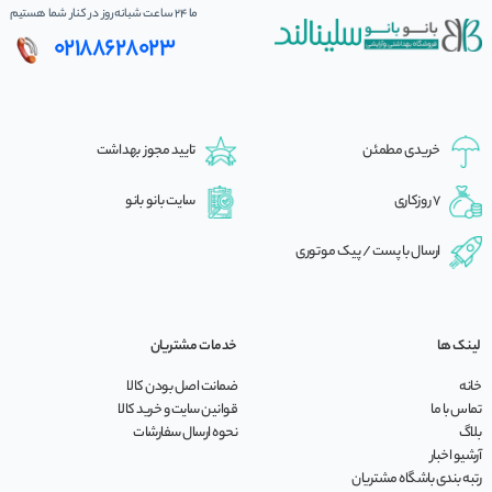
ما 24 ساعت شبانه‌روز در کنار شما هستیم
02188628023
خریدی مطمئن
تایید مجوز بهداشت
7 روزکاری
سایت بانو بانو
ارسال با پست / پیک موتوری
لینک ها
خدمات مشتریان
خانه
ضمانت اصل بودن کالا
تماس با ما
قوانین سایت و خرید کالا
بلاگ
نحوه ارسال سفارشات
آرشیو اخبار
رتبه بندی باشگاه مشتریان