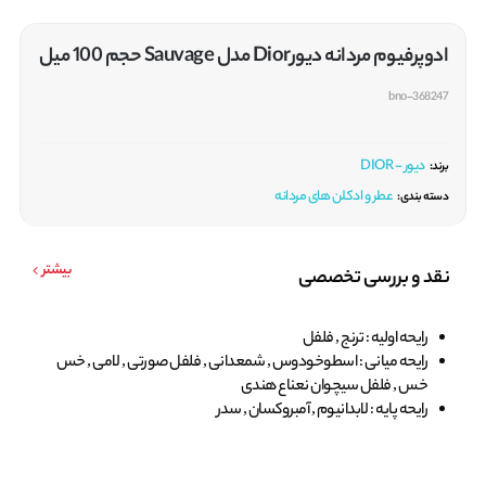
ادوپرفیوم مردانه دیورDior مدل Sauvage حجم 100 میل
bno-368247
دیور - DIOR
برند:
عطر و ادکلن های مردانه
دسته بندی:
بیشتر
نقد و بررسی تخصصی
رایحه اولیه : ترنج , فلفل
رایحه میانی : اسطوخودوس , شمعدانی , فلفل صورتی , لامی , خس
خس , فلفل سیچوان نعناع هندی
رایحه پایه : لابدانیوم , آمبروکسان , سدر