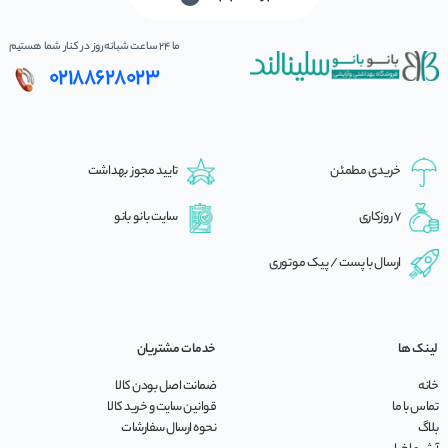
ما 24 ساعت شبانه‌روز در کنار شما هستیم
02188628023
خریدی مطمئن
تایید مجوز بهداشت
7 روزکاری
سایت بانو بانو
ارسال با پست / پیک موتوری
لینک ها
خدمات مشتریان
خانه
ضمانت اصل بودن کالا
تماس با ما
قوانین سایت و خرید کالا
بلاگ
نحوه ارسال سفارشات