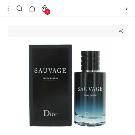
0
خانه
/
عطر و ادکلن
/
عطر و ادکلن های مردانه
/
ادوپرفیوم مردانه دیورDior مدل Sauvage حجم 100 میل