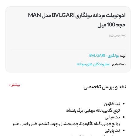
ادوتویلت مردانه بولگاری BVLGARI مدل MAN
حجم100 میل
bno-971525
بولگاری - BVLGARI
برند:
عطر و ادکلن های مردانه
دسته بندی:
بیشتر
نقد و بررسی تخصصی
نت آغازین
ترنج، گلابی، لاله مردابی، برگ بنفشه
نت میانی
روایح چوبی، گیاه ناگارموتا، چوب صندل، چوب کشمیر، خس خس، عنبر
نت پایانی