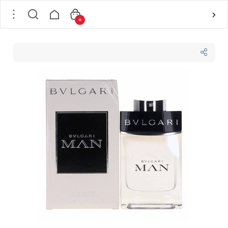
0
خانه
/
عطر و ادکلن
/
عطر و ادکلن های مردانه
/
ادوتویلت مردانه بولگاری BVLGARI مدل MAN حجم100 میل