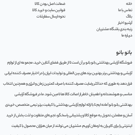
خانه
ضمانت اصل بودن کالا
تماس با ما
قوانین سایت و خرید کالا
بلاگ
نحوه ارسال سفارشات
آرشیو اخبار
رتبه بندی باشگاه مشتریان
درباره ما
بانو بانو
فروشگاه آرایشی بهداشتی بانو بانو بر آن است تا از طریق فضای آنلاین خرید، مجموعه‌ ای از لوازم
آرایشی و بهداشتی برتر بهترین برندهای بین المللی و تولیدات ایران را در اختیار مصرف کننده ایرانی
قرار دهد به طوری که حداکثر رضایت مصرف کننده با صرف کمترین زمان و انرژی و همچنین انتخاب
مناسب و هوشمندانه و اطمینان خاطر از اصالت کالا ها تامین شود. ما در فروشگاه آرایشی
بهداشتی بانو بانو آماده ایم تا با ارائه لوازم آرایشی بهداشتی با کیفیت برتر، تیمی متخصص، خریدی
آسان و مطمئن، تحویل به موقع کالا و پشتیبانی پاسخگو، تجربه‌ای متفاوت و لذت بخش از خرید
اینترنتی را برای کاربران به ارمغان آوریم. مشتريان می توانند از ميان هزاران محصول با کيفيت