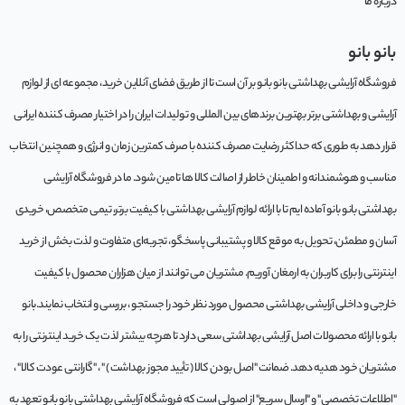
درباره ما
بانو بانو
فروشگاه آرایشی بهداشتی بانو بانو بر آن است تا از طریق فضای آنلاین خرید، مجموعه‌ ای از لوازم
آرایشی و بهداشتی برتر بهترین برندهای بین المللی و تولیدات ایران را در اختیار مصرف کننده ایرانی
قرار دهد به طوری که حداکثر رضایت مصرف کننده با صرف کمترین زمان و انرژی و همچنین انتخاب
مناسب و هوشمندانه و اطمینان خاطر از اصالت کالا ها تامین شود. ما در فروشگاه آرایشی
بهداشتی بانو بانو آماده ایم تا با ارائه لوازم آرایشی بهداشتی با کیفیت برتر، تیمی متخصص، خریدی
آسان و مطمئن، تحویل به موقع کالا و پشتیبانی پاسخگو، تجربه‌ای متفاوت و لذت بخش از خرید
اینترنتی را برای کاربران به ارمغان آوریم. مشتريان می توانند از ميان هزاران محصول با کيفيت
خارجی و داخلی آرایشی بهداشتی محصول مورد نظر خود را جستجو ، بررسی و انتخاب نمايند.بانو
بانو با ارائه محصولات اصل آرایشی بهداشتی سعی دارد تا هرچه بیشتر لذت یک خرید اینترنتی را به
مشتریان خود هدیه دهد. ضمانت "اصل بودن کالا ( تأیید مجوز بهداشت ) " ، "گارانتی عودت کالا" ،
"اطلاعات تخصصی" و "ارسال سریع" از اصولی است که فروشگاه آرایشی بهداشتی بانو بانو تعهد به