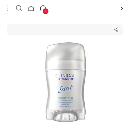
0
خانه
/
بدن
/
دئودورانت و ضد تعریق
/
استیک ضد تعریق
/
استیک صابونی سکرت secret مدل CLINICAL STRENGTH حجم 73 گرم