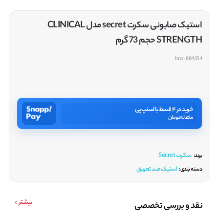
استیک صابونی سکرت secret مدل CLINICAL
STRENGTH حجم 73 گرم
bno-884354
خرید در ۴ قسط با اسنپ‌پی
ماهانه
تومان
سکرت Secret
برند:
استیک ضد تعریق
دسته بندی:
بیشتر
نقد و بررسی تخصصی