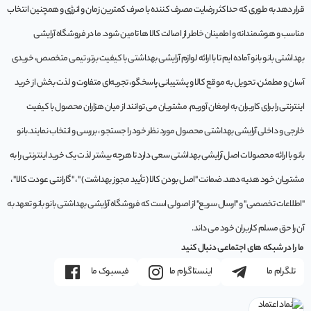
قرار دهد به طوری که حداکثر رضایت مصرف کننده با صرف کمترین زمان و انرژی و همچنین انتخاب
مناسب و هوشمندانه و اطمینان خاطر از اصالت کالا ها تامین شود. ما در فروشگاه آرایشی
بهداشتی بانو بانو آماده ایم تا با ارائه لوازم آرایشی بهداشتی با کیفیت برتر، تیمی متخصص، خریدی
آسان و مطمئن، تحویل به موقع کالا و پشتیبانی پاسخگو، تجربه‌ای متفاوت و لذت بخش از خرید
اینترنتی را برای کاربران به ارمغان آوریم. مشتريان می توانند از ميان هزاران محصول با کيفيت
خارجی و داخلی آرایشی بهداشتی محصول مورد نظر خود را جستجو ، بررسی و انتخاب نمايند.بانو
بانو با ارائه محصولات اصل آرایشی بهداشتی سعی دارد تا هرچه بیشتر لذت یک خرید اینترنتی را به
مشتریان خود هدیه دهد. ضمانت "اصل بودن کالا ( تأیید مجوز بهداشت ) " ، "گارانتی عودت کالا" ،
"اطلاعات تخصصی" و "ارسال سریع" از اصولی است که فروشگاه آرایشی بهداشتی بانو بانو تعهد به
آن را حق مسلم کاربران خود می داند.
ما را در شبکه های اجتماعی دنبال کنید
تلگرام ما
اینستاگرام ما
فیسبوک ما