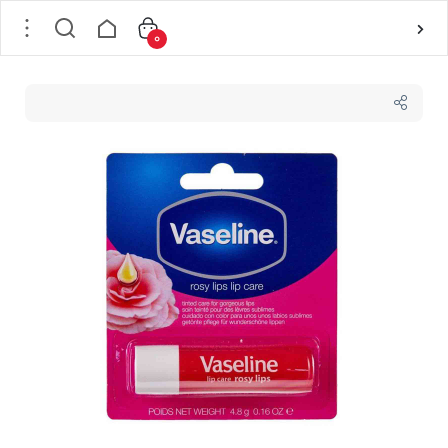
0
خانه
/
لوازم آرایشی
/
آرایش لب
/
بالم و اسکراب لب
/
بالم لب وازلین vaseline مدل Rosy Lips وزن ۲۰ گرم