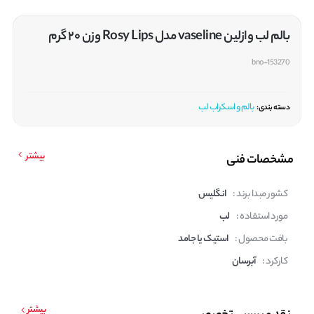
بالم لب وازلین vaseline مدل Rosy Lips وزن ۲۰ گرم
bno-153270
بالم و اسکراب لب
دسته بندی:
بیشتر
مشخصات فنی
کشور مبدا برند :
انگلیس
مورد استفاده :
لب
بافت محصول :
استیک یا جامد
کارکرد :
آبرسان
بیشتر