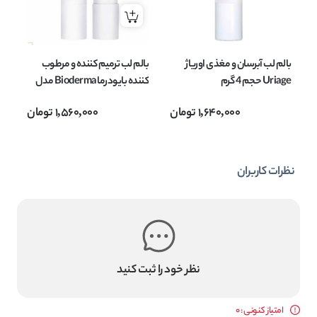
بالم لب آبرسان و مغذی اوریاژ
بالم لب ترمیم کننده و مرطوب
Uriage حجم 4 گرم
کننده بایودرما Bioderma مدل
Atoderm وزن 4 گرم
1,640,000
تومان
1,560,000
تومان
وزن 
نظرات کاربران
نظر خود را ثبت کنید
امتیاز کنونی : 0