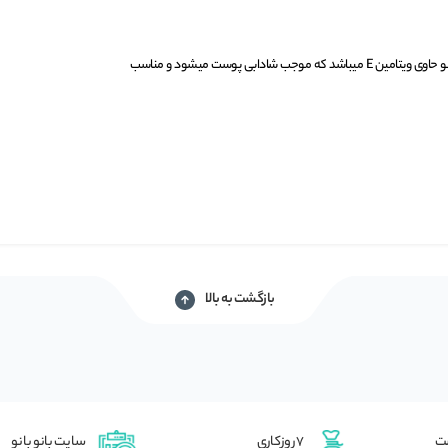
پنکک برنز بادوام شماره 50 آرت دکو حاوی ویتامین E میباشد که موجب شادابی پوست میشود و مناسب
بازگشت به بالا
شت
7 روزکاری
سایت بانو بانو