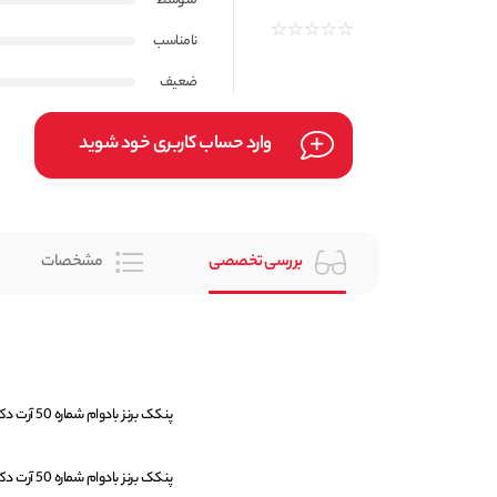
متوسط
نامناسب
ضعیف
وارد حساب کاربری خود شوید
بررسی تخصصی
مشخصات
پنکک برنز بادوام شماره 50 آرت دکو ARTDECO مدل Bronzing وزن 10 گرم ساخت کشور آلمان میباشد.