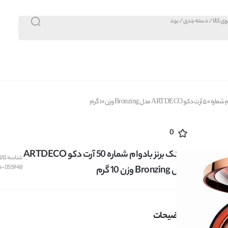
دل Bronzing وزن 10 گرم
0
پنکک برنز بادوام شماره 50 آرت دکو ARTDECO
شناسه کالا:
o-055948
مدل Bronzing وزن 10 گرم
توضیحات