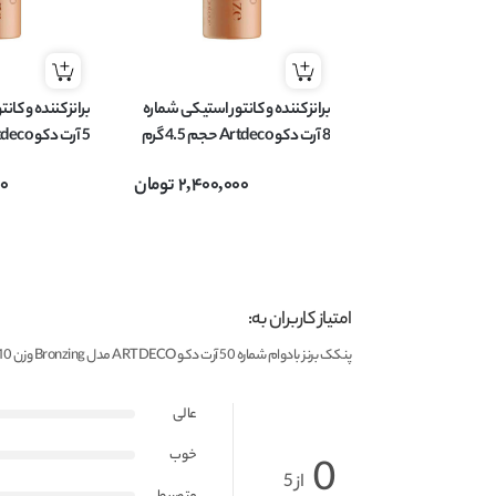
برانز کننده و کانتور استیکی شماره
برانز کننده و کا
8 آرت دکو Artdeco حجم 4.5 گرم
5 آرت دکو Artdeco حجم 4.5 گرم
2,400,000
تومان
00
امتیاز کاربران به:
پنکک برنز بادوام شماره 50 آرت دکو ARTDECO مدل Bronzing وزن 10 گرم
عالی
خوب
0
از 5