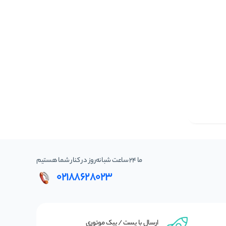
ما 24 ساعت شبانه‌روز در کنار شما هستیم
02188628023
ارسال با پست / پیک موتوری