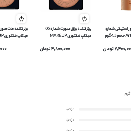
نتور استیکی شماره
برنز کننده براق صورت شماره 05
میکاپ فکتوری MAKEUP
میکا
FACTORY مدل Mineral Glow
Y
2,400,0
تومان
4,800,000
تومان
,000
وزن 8.5 گرم
وزن 8.5 گرم
)
(0
0
%
)
(0
0
%