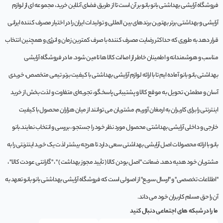
فروشگاه آرایشی بهداشتی بانو بانو بر آن است تا از طریق فضای آنلاین خرید، مجموعه‌ ای از لوازم
آرایشی و بهداشتی برتر بهترین برندهای بین المللی و تولیدات ایران را در اختیار مصرف کننده ایرانی
قرار دهد به طوری که حداکثر رضایت مصرف کننده با صرف کمترین زمان و انرژی و همچنین انتخاب
مناسب و هوشمندانه و اطمینان خاطر از اصالت کالا ها تامین شود. ما در فروشگاه آرایشی
بهداشتی بانو بانو آماده ایم تا با ارائه لوازم آرایشی بهداشتی با کیفیت برتر، تیمی متخصص، خریدی
آسان و مطمئن، تحویل به موقع کالا و پشتیبانی پاسخگو، تجربه‌ای متفاوت و لذت بخش از خرید
اینترنتی را برای کاربران به ارمغان آوریم. مشتريان می توانند از ميان هزاران محصول با کيفيت
خارجی و داخلی آرایشی بهداشتی محصول مورد نظر خود را جستجو ، بررسی و انتخاب نمايند.بانو
بانو با ارائه محصولات اصل آرایشی بهداشتی سعی دارد تا هرچه بیشتر لذت یک خرید اینترنتی را به
مشتریان خود هدیه دهد. ضمانت "اصل بودن کالا ( تأیید مجوز بهداشت ) " ، "گارانتی عودت کالا" ،
"اطلاعات تخصصی" و "ارسال سریع" از اصولی است که فروشگاه آرایشی بهداشتی بانو بانو تعهد به
آن را حق مسلم کاربران خود می داند.
ما را در شبکه های اجتماعی دنبال کنید