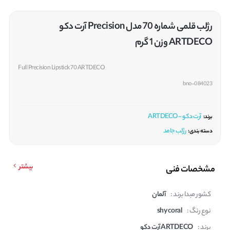
رژلب قلمی شماره 70 مدل Precision آرت دکو
ARTDECO وزن 1 گرم
Full Precision Lipstick 70 ARTDECO
bno-084023
آرت دکو - ARTDECO
برند:
رژلب جامد
دسته بندی:
بیشتر
مشخصات فنی
کشور مبدا برند :
آلمان
نوع رنگ :
shy coral
برند :
ARTDECO آرت دکو