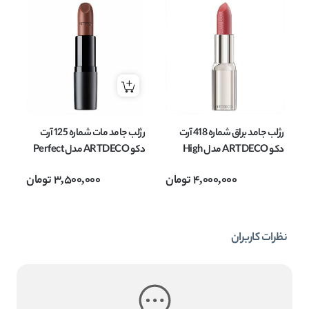
رژلب جامد براق شماره 418 آرت
رژلب جامد مات شماره 125 آرت
دکو ARTDECO مدل High
دکو ARTDECO مدل Perfect
performance وزن 4 گرم
Mat وزن 4 گرم
Mat و
4,000,000
تومان
3,500,000
تومان
نظرات کاربران