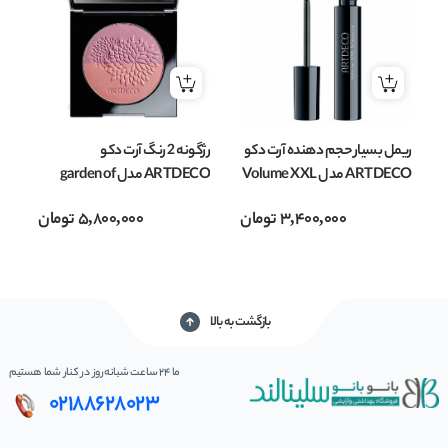
ریمل بسیار حجم دهنده آرت دکو
رژگونه 2 رنگ آرت دکو
ARTDECO مدل Volume XXL
ARTDECO مدل garden of
Mascara حجم 12 میل
illusion وزن 10 گرم
3,400,000
تومان
5,800,000
تومان
بازگشت به بالا
ما 24 ساعت شبانه‌روز در کنار شما هستیم
02188628023