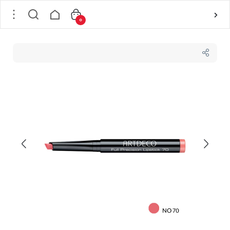
0
خانه
/
لوازم آرایشی
/
آرایش لب
/
رژلب جامد
/
رژلب قلمی شماره 70 مدل Precision آرت دکو ARTDECO وزن 1 گرم