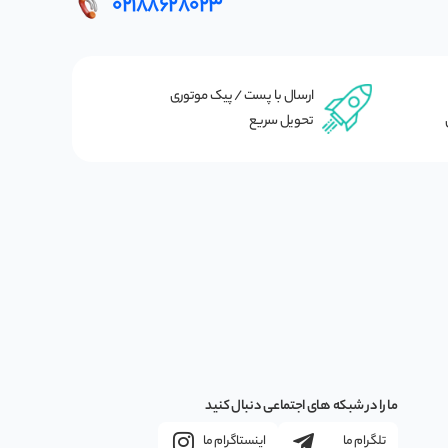
02188628023
ارسال با پست / پیک موتوری
تحویل سریع
ما را در شبکه های اجتماعی دنبال کنید
تلگرام ما
اینستاگرام ما