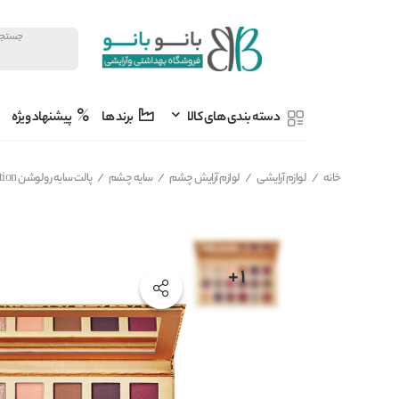
دسته بندی های کالا
برند ها
پیشنهاد ویژه
خانه
/
لوازم آرایشی
/
لوازم آرایش چشم
/
سایه چشم
/
پالت سایه رولوشن Revolution مدل New neutral