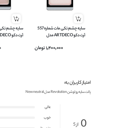
سایه چشم تکی مات شماره 557
آرت دکو ARTDECO مدل
EYESHADOW MATT وزن 0.8
EYESHADOW وزن 0.8 گر
1,400,000
تومان
0
گرم
امتیاز کاربران به:
پالت سایه رولوشن Revolution مدل New neutral
عالی
خوب
0
از 5