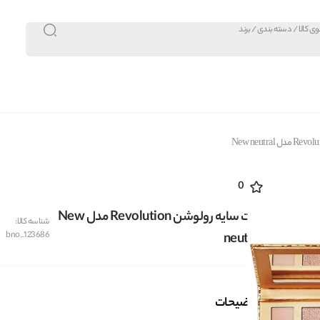
0
پالت سایه رولوشن Revolution مدل New
شناسه کالا:
bno_123686
neutral
توضیحات