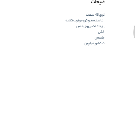
توضیحات
ماندگاری 48 ساعت
حاوی نیاسینامید و کرم مرطوب کننده
بدون ایجاد لک بر روی لباس
فاقد الکل
رایحه یاسمن
ساخت کشور فیلیپین