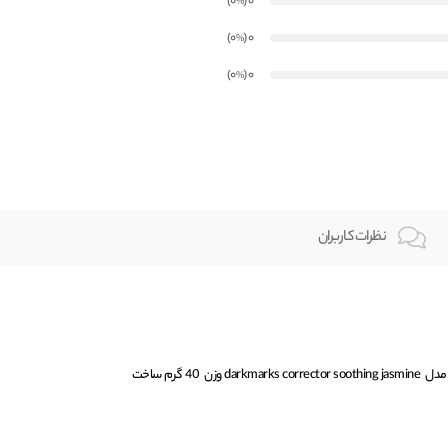
)
(0
0
%
)
(0
0
%
)
(0
0
%
نظرات کاربران
استیک ضد تعریق زنانه داو Dove مدل darkmarks corrector soothing jasmine وزن 40 گرم ساخت