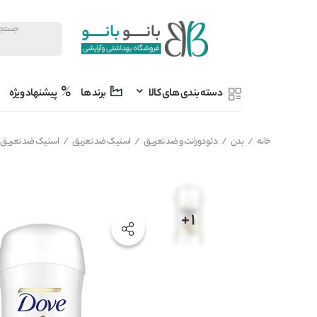
دسته بندی های کالا
برند ها
پیشنهاد ویژه
خانه
/
بدن
/
دئودورانت و ضد تعریق
/
استیک ضد تعریق
/
استیک ضد تعریق زنانه داو Dove مدل marks corrector soothing jasmine