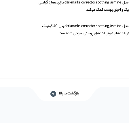
استیک ضد تعریق زنانه داو Dove مدل darkmarks corrector soothing jasmine دارای عصاره گیاهی
یک و احیای پوست کمک میکند.
استیک ضد تعریق زنانه داو Dove مدل darkmarks corrector soothing jasmine وزن 40 گرم یک
 لکه‌های تیره و لکه‌های پوستی طراحی شده است.
بازگشت به بالا