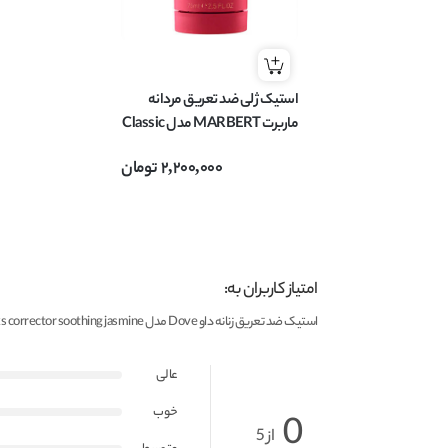
استیک ژلی ضد تعریق مردانه
ماربرت MARBERT مدل Classic
حجم 75 میل
2,200,000
تومان
امتیاز کاربران به:
استیک ضد تعریق زنانه داو Dove مدل darkmarks corrector soothing jasmine قدرت 48 ساعته وزن 40 گرم
عالی
خوب
0
از 5