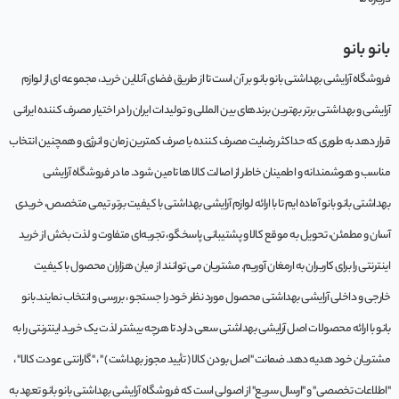
بانو بانو
فروشگاه آرایشی بهداشتی بانو بانو بر آن است تا از طریق فضای آنلاین خرید، مجموعه‌ ای از لوازم
آرایشی و بهداشتی برتر بهترین برندهای بین المللی و تولیدات ایران را در اختیار مصرف کننده ایرانی
قرار دهد به طوری که حداکثر رضایت مصرف کننده با صرف کمترین زمان و انرژی و همچنین انتخاب
مناسب و هوشمندانه و اطمینان خاطر از اصالت کالا ها تامین شود. ما در فروشگاه آرایشی
بهداشتی بانو بانو آماده ایم تا با ارائه لوازم آرایشی بهداشتی با کیفیت برتر، تیمی متخصص، خریدی
آسان و مطمئن، تحویل به موقع کالا و پشتیبانی پاسخگو، تجربه‌ای متفاوت و لذت بخش از خرید
اینترنتی را برای کاربران به ارمغان آوریم. مشتريان می توانند از ميان هزاران محصول با کيفيت
خارجی و داخلی آرایشی بهداشتی محصول مورد نظر خود را جستجو ، بررسی و انتخاب نمايند.بانو
بانو با ارائه محصولات اصل آرایشی بهداشتی سعی دارد تا هرچه بیشتر لذت یک خرید اینترنتی را به
مشتریان خود هدیه دهد. ضمانت "اصل بودن کالا ( تأیید مجوز بهداشت ) " ، "گارانتی عودت کالا" ،
"اطلاعات تخصصی" و "ارسال سریع" از اصولی است که فروشگاه آرایشی بهداشتی بانو بانو تعهد به