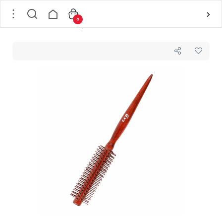
0
خانه
/
مو
/
ابزار جانبی مو
/
برس و شانه
/
برس گرد چوبی سی سی لی CCLI مدل 5520