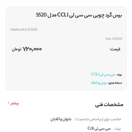
برس گرد چوبی سی سی لی CCLI مدل 5520
Hairbrush Ccli 5520
bno-101008
720,000
قیمت:
تومان
سی سی لی CCLI
برند:
برس و شانه
دسته بندی:
بیشتر
مشخصات فنی
مناسب برای (بر اساس جنسیت) :
بانوان و آقایان
برند :
سی سی لی Ccli