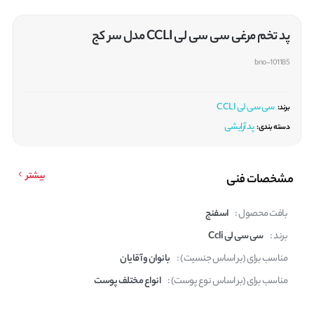
پد تخم مرغی سی سی لی CCLI مدل سر کج
bno-101185
سی سی لی CCLI
برند:
پد آرایشی
دسته بندی:
بیشتر
مشخصات فنی
بافت محصول :
اسفنج
برند :
سی سی لی Ccli
مناسب برای (بر اساس جنسیت) :
بانوان و آقایان
مناسب برای (بر اساس نوع پوست) :
انواع مختلف پوست