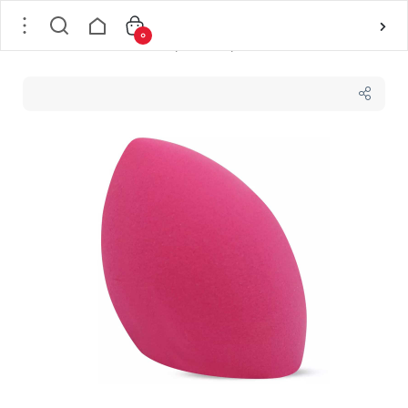
0
خانه
/
لوازم آرایشی
/
ابزار آرایش
/
پد آرایشی
/
پد تخم مرغی سی سی لی CCLI مدل سر کج