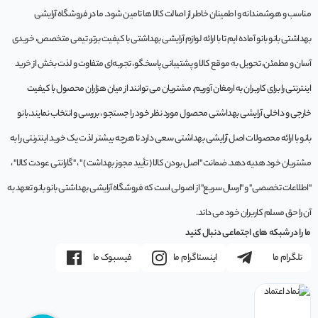
مناسب و هوشمندانه و اطمینان خاطر از اصالت کالا ها تامین شود. ما در فروشگاه آرایشی
بهداشتی بانو بانو آماده ایم تا با ارائه لوازم آرایشی بهداشتی با کیفیت برتر، تیمی متخصص، خریدی
آسان و مطمئن، تحویل به موقع کالا و پشتیبانی پاسخگو، تجربه‌ای متفاوت و لذت بخش از خرید
اینترنتی را برای کاربران به ارمغان آوریم. مشتريان می توانند از ميان هزاران محصول با کيفيت
خارجی و داخلی آرایشی بهداشتی محصول مورد نظر خود را جستجو ، بررسی و انتخاب نمايند.بانو
بانو با ارائه محصولات اصل آرایشی بهداشتی سعی دارد تا هرچه بیشتر لذت یک خرید اینترنتی را به
مشتریان خود هدیه دهد. ضمانت "اصل بودن کالا ( تأیید مجوز بهداشت ) " ، "گارانتی عودت کالا" ،
"اطلاعات تخصصی" و "ارسال سریع" از اصولی است که فروشگاه آرایشی بهداشتی بانو بانو تعهد به
آن را حق مسلم کاربران خود می داند.
ما را در شبکه های اجتماعی دنبال کنید
تلگرام ما
اینستاگرام ما
فیسبوک ما