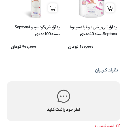
پد آرایشی بیضی دوطرفه سپتونا
پد آرایشی گرد سپتونا Septona
پد
Septona بسته 40 عددی
بسته 100 عددی
600,000
تومان
600,000
تومان
es
بسته
نظرات کاربران
نظر خود را ثبت کنید
امتیاز کنونی : 0