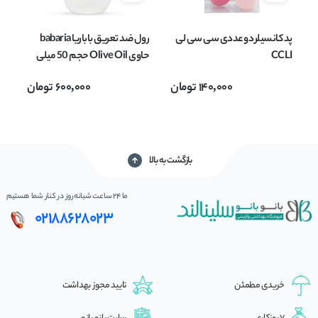
پد کانسیلر دو عددی سی سی لی
رول ضد تعریق باباریا babaria
کر
CCLI
حاوی Olive Oil حجم 50 میلی
لیتر
مدل Cream
140,000
تومان
600,000
تومان
بازگشت به بالا
ما 24 ساعت شبانه‌روز در کنار شما هستیم
02188628023
خریدی مطمئن
تایید مجوز بهداشت