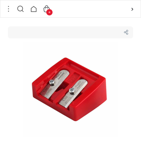
0
خانه
/
لوازم آرایشی
/
ابزار آرایش
/
تراش آرایشی
/
مداد تراش COSMETIC دو قلو KUM مدل 9020 TF