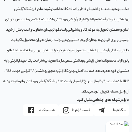
مناسب و هوشمندانه و اطمینان خاطر از اصالت کالا ها تامین شود. ما در فروشگاه آرایشی
بهداشتی بانو بانو آماده ایم تا با ارائه لوازم آرایشی بهداشتی با کیفیت برتر، تیمی متخصص، خریدی
آسان و مطمئن، تحویل به موقع کالا و پشتیبانی پاسخگو، تجربه‌ای متفاوت و لذت بخش از خرید
اینترنتی را برای کاربران به ارمغان آوریم. مشتريان می توانند از ميان هزاران محصول با کيفيت
خارجی و داخلی آرایشی بهداشتی محصول مورد نظر خود را جستجو ، بررسی و انتخاب نمايند.بانو
بانو با ارائه محصولات اصل آرایشی بهداشتی سعی دارد تا هرچه بیشتر لذت یک خرید اینترنتی را به
مشتریان خود هدیه دهد. ضمانت "اصل بودن کالا ( تأیید مجوز بهداشت ) " ، "گارانتی عودت کالا" ،
"اطلاعات تخصصی" و "ارسال سریع" از اصولی است که فروشگاه آرایشی بهداشتی بانو بانو تعهد به
آن را حق مسلم کاربران خود می داند.
ما را در شبکه های اجتماعی دنبال کنید
تلگرام ما
اینستاگرام ما
فیسبوک ما