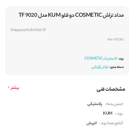
مداد تراش COSMETIC دو قلو KUM مدل 9020 TF
SHarpener KUM 9020 TF
bno-130362
کاسمتیک COSMETIC
برند:
تراش آرایشی
دسته بندی:
بیشتر
مشخصات فنی
جنس بدنه :
پلاستیکی
برند :
KUM
کشور مبدا برند :
اتریش