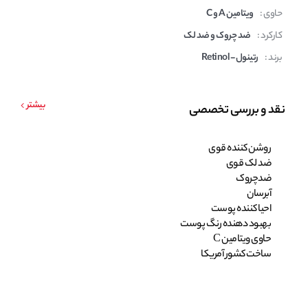
حاوی :
ویتامین A و C
کارکرد :
ضد چروک و ضد لک
برند :
رتینول - Retinol
بیشتر
نقد و بررسی تخصصی
روشن کننده قوی
ضد لک قوی
ضدچروک
آبرسان
احیا کننده پوست
بهبود دهنده رنگ پوست
حاوی ویتامین C
ساخت کشور آمریکا