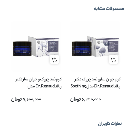
محصولات مشابه
کرم جوان ساز و ضد چروک دکتر
کرم ضد چروک و جوان ساز دکتر
مو
رنالد Dr.Renaud مدل Soothing
رنالد Dr.Renaud مدل
& Rebalancing مناسب پوست
Intensive حجم 50 میل
175
6,300,000
تومان
7,600,000
تومان
حساس حجم 50 میل
نظرات کاربران