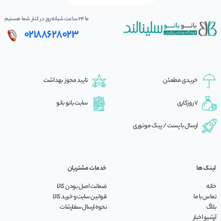
ما 24 ساعت شبانه‌روز در کنار شما هستیم
02188628023
خریدی مطمئن
تایید مجوز بهداشت
7 روزکاری
سایت بانو بانو
ارسال با پست / پیک موتوری
لینک ها
خدمات مشتریان
خانه
ضمانت اصل بودن کالا
تماس با ما
قوانین سایت و خرید کالا
بلاگ
نحوه ارسال سفارشات
آرشیو اخبار