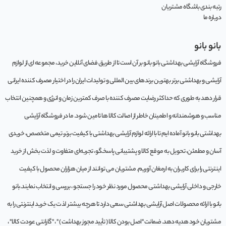
رتبه بندی باشگاه مشتریان
درباره ما
بانو بانو
فروشگاه آرایشی بهداشتی بانو بانو بر آن است تا از طریق فضای آنلاین خرید، مجموعه‌ ای از لوازم
آرایشی و بهداشتی برتر بهترین برندهای بین المللی و تولیدات ایران را در اختیار مصرف کننده ایرانی
قرار دهد به طوری که حداکثر رضایت مصرف کننده با صرف کمترین زمان و انرژی و همچنین انتخاب
مناسب و هوشمندانه و اطمینان خاطر از اصالت کالا ها تامین شود. ما در فروشگاه آرایشی
بهداشتی بانو بانو آماده ایم تا با ارائه لوازم آرایشی بهداشتی با کیفیت برتر، تیمی متخصص، خریدی
آسان و مطمئن، تحویل به موقع کالا و پشتیبانی پاسخگو، تجربه‌ای متفاوت و لذت بخش از خرید
اینترنتی را برای کاربران به ارمغان آوریم. مشتريان می توانند از ميان هزاران محصول با کيفيت
خارجی و داخلی آرایشی بهداشتی محصول مورد نظر خود را جستجو ، بررسی و انتخاب نمايند.بانو
بانو با ارائه محصولات اصل آرایشی بهداشتی سعی دارد تا هرچه بیشتر لذت یک خرید اینترنتی را به
مشتریان خود هدیه دهد. ضمانت "اصل بودن کالا ( تأیید مجوز بهداشت ) " ، "گارانتی عودت کالا" ،