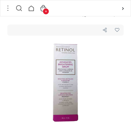
0
خانه
/
پوست
/
بر اساس نوع پوست
/
خشک
/
سرم ضد لك و روشن کننده رتينول RETINOL ADVANCED BRIGHTENING SERUM حجم 30 میل