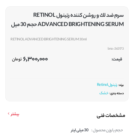
سرم ضد لك و روشن کننده رتينول RETINOL
ADVANCED BRIGHTENING SERUM حجم 30 میل
RETINOL ADVANCED BRIGHTENING SERUM 30ml
bno-363173
6,300,000
قیمت:
تومان
رتینول Retinol
برند:
خشک
دسته بندی:
بیشتر
مشخصات فنی
حجم یا وزن محصول :
30 میلی لیتر