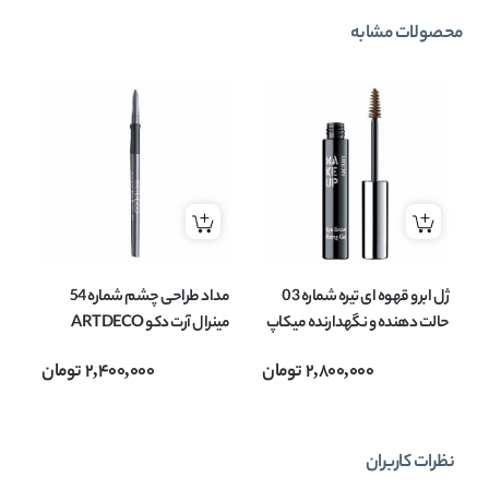
محصولات مشابه
ژل ابرو قهوه ای تیره شماره 03
مداد طراحی چشم شماره 54
خط
حالت دهنده و نگهدارنده میکاپ
مینرال آرت دکو ARTDECO
فکتو
فکتوری MAKEUP FACTORY
مدل Mineral Eye Styler وزن
2,800,000
تومان
2,400,000
تومان
حجم 6 میل
0.4 گرم
نظرات کاربران