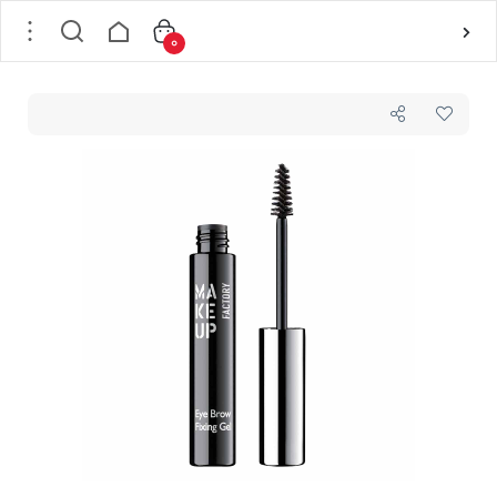
0
خانه
/
لوازم آرایشی
/
آرایش ابرو
/
ژل ابرو
/
ژل ابرو بی رنگ شماره 01 حالت دهنده و نگهدارنده میکاپ فکتوری MAKEUP FACTORY حجم 6 میل