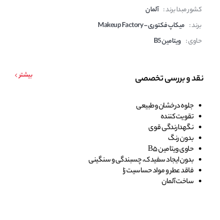
کشور مبدا برند :
آلمان
برند :
میکاپ فکتوری - Makeup Factory
حاوی :
ویتامین B5
بیشتر
نقد و بررسی تخصصی
جلوه درخشان وطبیعی
تقویت کننده
نگهدارندگی قوی
بدون رنگ
حاوی ویتامین B5
بدون ایجاد سفیدک، چسبندگی و سنگینی
فاقد عطر و مواد حساسیت زا
ساخت آلمان