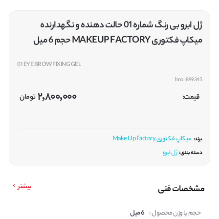
ژل ابرو بی رنگ شماره 01 حالت دهنده و نگهدارنده
میکاپ فکتوری MAKEUP FACTORY حجم 6 میل
01 EYE BROW FIXING GEL
bno-899345
2,800,000
قیمت:
تومان
میکاپ فکتوری Make Up Factory
برند:
ژل ابرو
دسته بندی:
بیشتر
مشخصات فنی
حجم یا وزن محصول :
6 میل