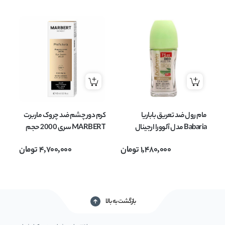
مام رول ضد تعریق باباریا
کرم دور چشم ضد چروک ماربرت
شا
Babaria مدل آلوورا ارجینال
MARBERT سری 2000 حجم
ORIGINAL حجم 75 میل
15 میل
می
1,480,000
تومان
4,700,000
تومان
بازگشت به بالا