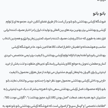
درباره ما
بانو بانو
فروشگاه آرایشی بهداشتی بانو بانو بر آن است تا از طریق فضای آنلاین خرید، مجموعه‌ ای از لوازم
آرایشی و بهداشتی برتر بهترین برندهای بین المللی و تولیدات ایران را در اختیار مصرف کننده ایرانی
قرار دهد به طوری که حداکثر رضایت مصرف کننده با صرف کمترین زمان و انرژی و همچنین انتخاب
مناسب و هوشمندانه و اطمینان خاطر از اصالت کالا ها تامین شود. ما در فروشگاه آرایشی
بهداشتی بانو بانو آماده ایم تا با ارائه لوازم آرایشی بهداشتی با کیفیت برتر، تیمی متخصص، خریدی
آسان و مطمئن، تحویل به موقع کالا و پشتیبانی پاسخگو، تجربه‌ای متفاوت و لذت بخش از خرید
اینترنتی را برای کاربران به ارمغان آوریم. مشتريان می توانند از ميان هزاران محصول با کيفيت
خارجی و داخلی آرایشی بهداشتی محصول مورد نظر خود را جستجو ، بررسی و انتخاب نمايند.بانو
بانو با ارائه محصولات اصل آرایشی بهداشتی سعی دارد تا هرچه بیشتر لذت یک خرید اینترنتی را به
مشتریان خود هدیه دهد. ضمانت "اصل بودن کالا ( تأیید مجوز بهداشت ) " ، "گارانتی عودت کالا" ،
"اطلاعات تخصصی" و "ارسال سریع" از اصولی است که فروشگاه آرایشی بهداشتی بانو بانو تعهد به