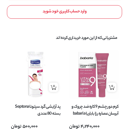
وارد حساب کاربری خود شوید
مشتریانی که از این مورد خریداری کرده اند
کرم دور چشم 9 کاره ضد چروک و
پد آرایشی گرد سپتونا Septona
آبرسان عصاره رزا باباریا babaria
بسته 80 عددی
مدل rosa mosqueta حجم 15
cto
4,240,000
تومان
500,000
تومان
میل