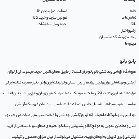
خانه
ضمانت اصل بودن کالا
تماس با ما
قوانین سایت و خرید کالا
بلاگ
نحوه ارسال سفارشات
آرشیو اخبار
رتبه بندی باشگاه مشتریان
درباره ما
بانو بانو
فروشگاه آرایشی بهداشتی بانو بانو بر آن است تا از طریق فضای آنلاین خرید، مجموعه‌ ای از لوازم
آرایشی و بهداشتی برتر بهترین برندهای بین المللی و تولیدات ایران را در اختیار مصرف کننده ایرانی
قرار دهد به طوری که حداکثر رضایت مصرف کننده با صرف کمترین زمان و انرژی و همچنین انتخاب
مناسب و هوشمندانه و اطمینان خاطر از اصالت کالا ها تامین شود. ما در فروشگاه آرایشی
بهداشتی بانو بانو آماده ایم تا با ارائه لوازم آرایشی بهداشتی با کیفیت برتر، تیمی متخصص، خریدی
آسان و مطمئن، تحویل به موقع کالا و پشتیبانی پاسخگو، تجربه‌ای متفاوت و لذت بخش از خرید
اینترنتی را برای کاربران به ارمغان آوریم. مشتريان می توانند از ميان هزاران محصول با کيفيت