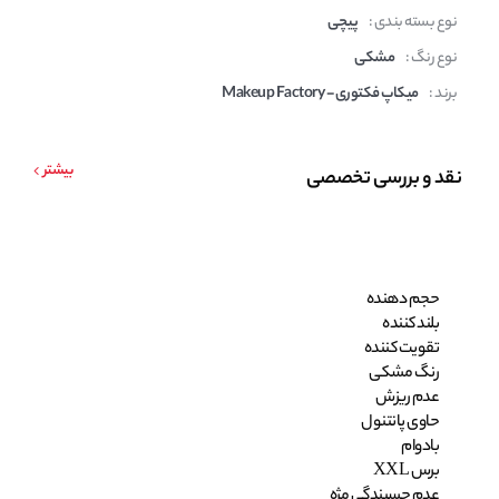
نوع بسته بندی :
پیچی
نوع رنگ :
مشکی
برند :
میکاپ فکتوری - Makeup Factory
بیشتر
نقد و بررسی تخصصی
حجم دهنده
بلند کننده
تقویت کننده
رنگ مشکی
عدم ریزش
حاوی پانتنول
بادوام
برس XXL
عدم چسبندگی مژه