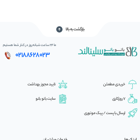
بازگشت به بالا
ما 24 ساعت شبانه‌روز در کنار شما هستیم
02188628023
خریدی مطمئن
تایید مجوز بهداشت
7 روزکاری
سایت بانو بانو
ارسال با پست / پیک موتوری
لینک ها
خدمات مشتریان