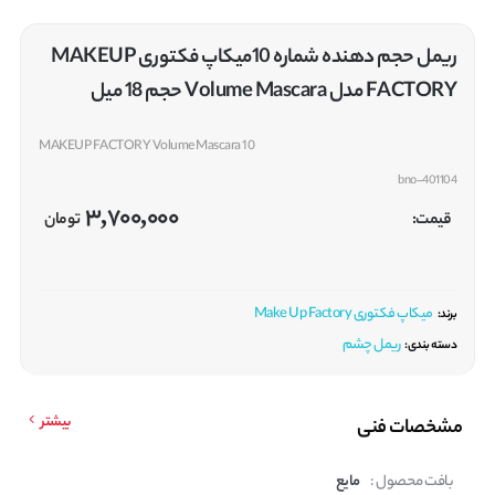
ریمل حجم دهنده شماره 10میکاپ فکتوری MAKEUP
FACTORY مدل Volume Mascara حجم 18 میل
MAKEUP FACTORY Volume Mascara 10
bno-401104
3,700,000
قیمت:
تومان
میکاپ فکتوری Make Up Factory
برند:
ریمل چشم
دسته بندی:
بیشتر
مشخصات فنی
بافت محصول :
مایع