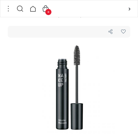
0
خانه
/
لوازم آرایشی
/
لوازم آرایش چشم
/
ریمل چشم
/
ریمل حجم دهنده شماره 10میکاپ فکتوری MAKEUP FACTORY مدل Volume Mascara حجم 18 میل