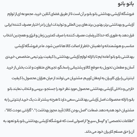
بانو بانو
فروشگاه آرایشی بهداشتی بانو بانو بر آن است تا از طریق فضای آنلاین خرید، مجموعه‌ ای از لوازم
آرایشی و بهداشتی برتر بهترین برندهای بین المللی و تولیدات ایران را در اختیار مصرف کننده ایرانی
قرار دهد به طوری که حداکثر رضایت مصرف کننده با صرف کمترین زمان و انرژی و همچنین انتخاب
مناسب و هوشمندانه و اطمینان خاطر از اصالت کالا ها تامین شود. ما در فروشگاه آرایشی
بهداشتی بانو بانو آماده ایم تا با ارائه لوازم آرایشی بهداشتی با کیفیت برتر، تیمی متخصص، خریدی
آسان و مطمئن، تحویل به موقع کالا و پشتیبانی پاسخگو، تجربه‌ای متفاوت و لذت بخش از خرید
اینترنتی را برای کاربران به ارمغان آوریم. مشتريان می توانند از ميان هزاران محصول با کيفيت
خارجی و داخلی آرایشی بهداشتی محصول مورد نظر خود را جستجو ، بررسی و انتخاب نمايند.بانو
بانو با ارائه محصولات اصل آرایشی بهداشتی سعی دارد تا هرچه بیشتر لذت یک خرید اینترنتی را به
مشتریان خود هدیه دهد. ضمانت "اصل بودن کالا ( تأیید مجوز بهداشت ) " ، "گارانتی عودت کالا" ،
"اطلاعات تخصصی" و "ارسال سریع" از اصولی است که فروشگاه آرایشی بهداشتی بانو بانو تعهد به
آن را حق مسلم کاربران خود می داند.