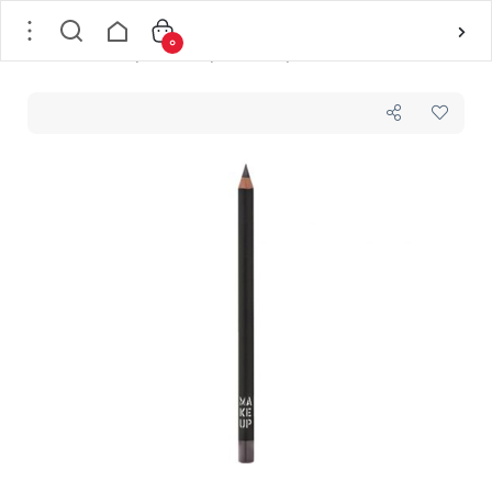
0
خانه
/
لوازم آرایشی
/
لوازم آرایش چشم
/
مداد چشم
/
مداد چشم شماره 04 کژال میکاپ فکتوری MAKEUP FACTORY مدل Kajal Definer وزن 1.48 گرم