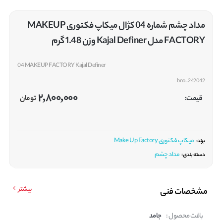
مداد چشم شماره 04 کژال میکاپ فکتوری MAKEUP
FACTORY مدل Kajal Definer وزن 1.48 گرم
04 MAKEUP FACTORY Kajal Definer
bno-242042
2,800,000
قیمت:
تومان
میکاپ فکتوری Make Up Factory
برند:
مداد چشم
دسته بندی:
بیشتر
مشخصات فنی
بافت محصول :
جامد