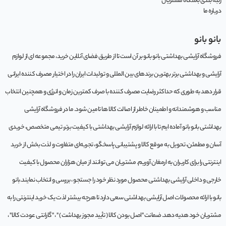
رتبه بندی باشگاه مشتریان
درباره ما
بانو بانو
فروشگاه آرایشی بهداشتی بانو بانو بر آن است تا از طریق فضای آنلاین خرید، مجموعه‌ ای از لوازم
آرایشی و بهداشتی برتر بهترین برندهای بین المللی و تولیدات ایران را در اختیار مصرف کننده ایرانی
قرار دهد به طوری که حداکثر رضایت مصرف کننده با صرف کمترین زمان و انرژی و همچنین انتخاب
مناسب و هوشمندانه و اطمینان خاطر از اصالت کالا ها تامین شود. ما در فروشگاه آرایشی
بهداشتی بانو بانو آماده ایم تا با ارائه لوازم آرایشی بهداشتی با کیفیت برتر، تیمی متخصص، خریدی
آسان و مطمئن، تحویل به موقع کالا و پشتیبانی پاسخگو، تجربه‌ای متفاوت و لذت بخش از خرید
اینترنتی را برای کاربران به ارمغان آوریم. مشتريان می توانند از ميان هزاران محصول با کيفيت
خارجی و داخلی آرایشی بهداشتی محصول مورد نظر خود را جستجو ، بررسی و انتخاب نمايند.بانو
بانو با ارائه محصولات اصل آرایشی بهداشتی سعی دارد تا هرچه بیشتر لذت یک خرید اینترنتی را به
مشتریان خود هدیه دهد. ضمانت "اصل بودن کالا ( تأیید مجوز بهداشت ) " ، "گارانتی عودت کالا" ،