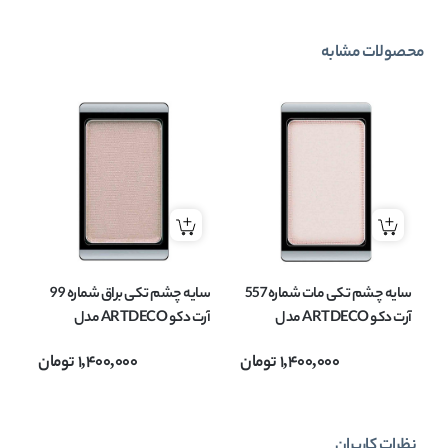
محصولات مشابه
سایه چشم تکی مات شماره 557
سایه چشم تکی براق شماره 99
آرت دکو ARTDECO مدل
آرت دکو ARTDECO مدل
EYESHADOW MATT وزن
EYESHADOW وزن 0.8 گرم
OW
1,400,000
تومان
1,400,000
تومان
0.8 گرم
نظرات کاربران