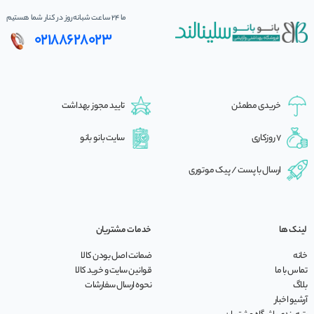
ما 24 ساعت شبانه‌روز در کنار شما هستیم
02188628023
خریدی مطمئن
تایید مجوز بهداشت
7 روزکاری
سایت بانو بانو
ارسال با پست / پیک موتوری
لینک ها
خدمات مشتریان
خانه
ضمانت اصل بودن کالا
تماس با ما
قوانین سایت و خرید کالا
بلاگ
نحوه ارسال سفارشات
آرشیو اخبار