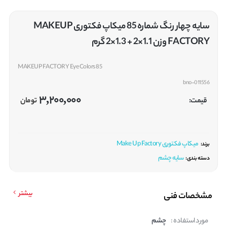
سایه چهار رنگ شماره 85 میکاپ فکتوری MAKEUP
FACTORY وزن 1.1×2 + 1.3×2 گرم
MAKEUP FACTORY Eye Colors 85
bno-011556
3,200,000
قیمت:
تومان
میکاپ فکتوری Make Up Factory
برند:
سایه چشم
دسته بندی:
بیشتر
مشخصات فنی
مورد استفاده :
چشم