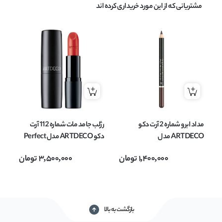
مشتریانی که از این مورد خریداری کرده اند
مداد ابرو شماره 2 آرت دکو
رژلب جامد مات شماره 112 آرت
ARTDECO مدل
دکو ARTDECO مدل Perfect
Augenbrauenstift وزن 1.1 گرم
Mat وزن 4 گرم
EAM
1,400,000
تومان
3,500,000
تومان
بازگشت به بالا