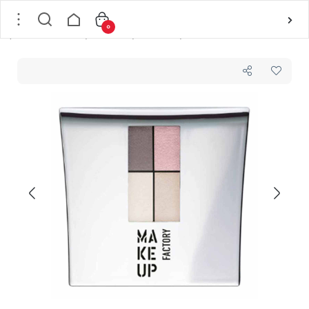
0
خانه
/
لوازم آرایشی
/
لوازم آرایش چشم
/
سایه چشم
/
سایه چهار رنگ شماره 85 میکاپ فکتوری MAKEUP FACTORY وزن 1.1×2 + 1.3×2 گرم