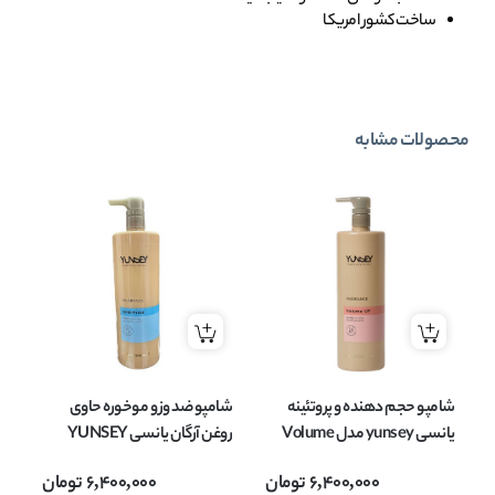
ساخت کشور امریکا
محصولات مشابه
شامپو حجم دهنده و پروتئینه
شامپو ضد وز و موخوره حاوی
یانسی yunsey مدل Volume
روغن آرگان یانسی YUNSEY
Shampoo حجم 1000 میل
مدل NOFRIZZ حجم 1000
6,400,000
تومان
6,400,000
تومان
میل
حجم 