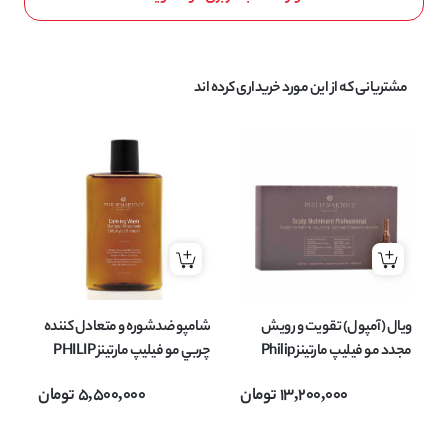
مشتریانی که از این مورد خریداری کرده اند
ویال (آمپول) تقویت و رویش
شامپو ضدشوره و متعادل کننده
شا
مجدد مو فیلیپ مارتینز Philip
چربي مو فیلیپ مارتینز PHILIP
Martins تعداد 12 عدد 7 میل
MARTINS مدل Calming
13,200,000
تومان
5,500,000
تومان
Wash حجم 320 میل
می