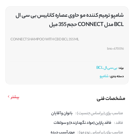
شامپو ترمیم کننده مو حاوی عصاره کانابیس بی سی ال
BCL مدل CONNECT حجم 355 میل
CONNECT SHAMPOO WITH CBD BCL 355 ML
bno-670016
بی سی ال BCL
برند:
شامپو
دسته بندی:
بیشتر
مشخصات فنی
مناسب برای (بر اساس جنسیت) :
بانوان و آقایان
فاقد :
فاقد پارابن (مواد نگهدارنده) و سولفات
مناسب برای (بر اساس نوع مو) :
موی آسیب دیده