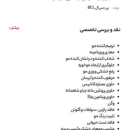
برند :
بی سی ال BCL
بیشتر
نقد و بررسی تخصصی
ترمیم کننده مو
مغذی و ویتامینه
شاداب کننده و درخشان کننده مو
جلوگیری از ایجاد موخوره
رفع خشکی و وزی مو
مرطوب کننده و آبرسان
حاوی عصاره کانابیس
حاوی پروتئین دانه چیا و شاهدانه
حاوی ویتامین B5
وگن
فاقد پارابن ، سولفات و گلوتن
تثبیت رنگ مو
فاقد تست حیوانی
مناسب موهای خشک و آسیب دیده