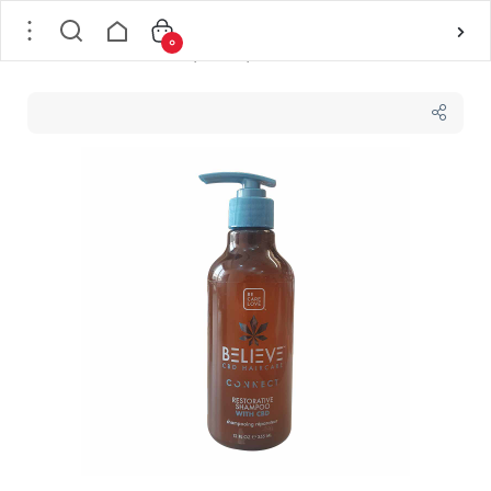
0
خانه
/
مو
/
بهداشت و مراقبت مو
/
شامپو
/
شامپو ترمیم کننده مو حاوی عصاره کانابیس بی سی ال BCL مدل NNECT