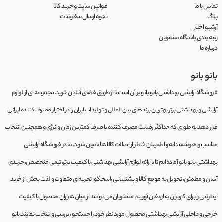
تماس با ما
قوانین سایت و خرید کالا
بلاگ
نحوه ارسال سفارشات
آرشیو اخبار
رتبه بندی باشگاه مشتریان
درباره ما
بانو بانو
فروشگاه آرایشی بهداشتی بانو بانو بر آن است تا از طریق فضای آنلاین خرید، مجموعه‌ ای از لوازم
آرایشی و بهداشتی برتر بهترین برندهای بین المللی و تولیدات ایران را در اختیار مصرف کننده ایرانی
قرار دهد به طوری که حداکثر رضایت مصرف کننده با صرف کمترین زمان و انرژی و همچنین انتخاب
مناسب و هوشمندانه و اطمینان خاطر از اصالت کالا ها تامین شود. ما در فروشگاه آرایشی
بهداشتی بانو بانو آماده ایم تا با ارائه لوازم آرایشی بهداشتی با کیفیت برتر، تیمی متخصص، خریدی
آسان و مطمئن، تحویل به موقع کالا و پشتیبانی پاسخگو، تجربه‌ای متفاوت و لذت بخش از خرید
اینترنتی را برای کاربران به ارمغان آوریم. مشتريان می توانند از ميان هزاران محصول با کيفيت
خارجی و داخلی آرایشی بهداشتی محصول مورد نظر خود را جستجو ، بررسی و انتخاب نمايند.بانو