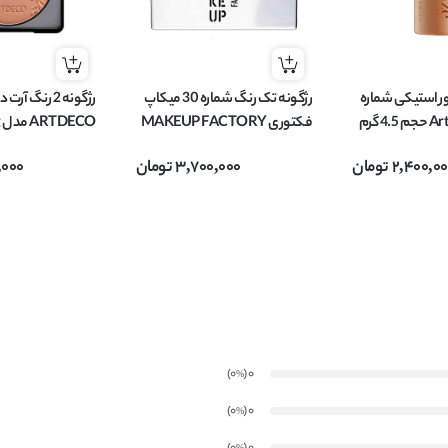
نتور استیکی شماره
رژگونه تک رنگ شماره 30 میکاپ
رژگونه 2 رنگ آرت
فکتوری MAKEUP FACTORY
O
مدل Blusher وزن 6 گرم
Blush Limited وزن 10 گرم
2,400,0
تومان
3,700,000
تومان
,000
)
(0
0
%
)
(0
0
%