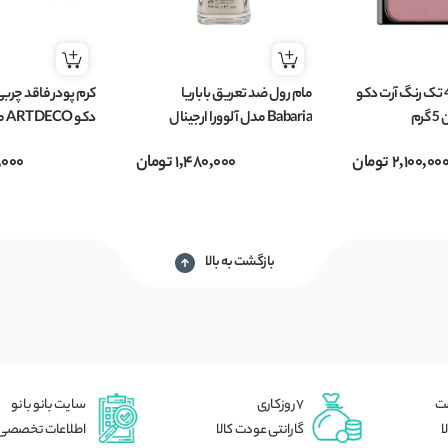
رژگونه شماره 40 تک رنگ آرت دکو
مام رول ضد تعریق باباریا
Babaria مدل آلوورا ارجینال
ORIGINAL حجم 75 میل
Teint مناسب 
2,100,00
تومان
1,480,000
تومان
,000
20 میل
بازگشت به بالا
شت
7 روزکاری
سایت بانو بانو
ا
گارانتی عودت کالا
اطلاعات تخصصی