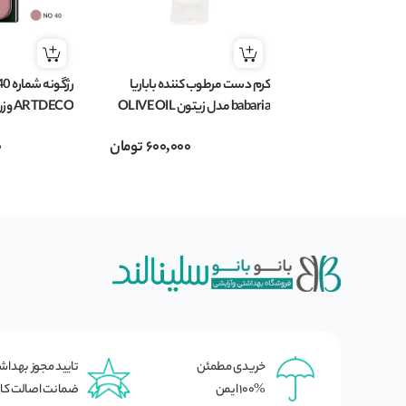
کرم دست مرطوب‌ کننده باباریا
babaria مدل زیتون OLIVE OIL
ARTDECO وزن 5 گرم
حجم 75 میل
600,000
تومان
0
خریدی مطمئن
تایید مجوز بهدا
100% ایمن
ضمانت اصالت کال