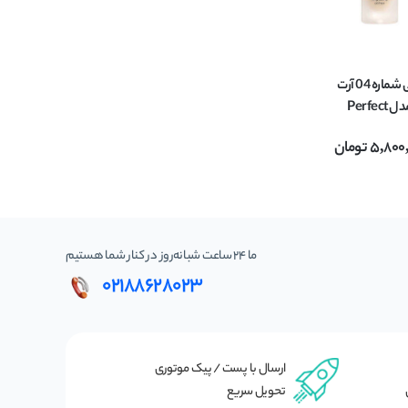
کرم پودر فاقد چربی شماره 04 آرت
دکو ARTDECO مدل Perfect
پوست چرب حجم
5,800
تومان
ما 24 ساعت شبانه‌روز در کنار شما هستیم
02188628023
ارسال با پست / پیک موتوری
تحویل سریع