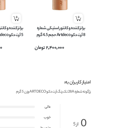
برانز کننده و کانتور استیکی شماره
برانز کننده و کا
8 آرت دکو Artdeco حجم 4.5 گرم
5 آرت دکو Artdeco حجم 4.5 گرم
2,400,000
تومان
00
امتیاز کاربران به:
رژگونه شماره 28A تک رنگ آرت دکو ARTDECO وزن 5 گرم
عالی
خوب
0
از 5