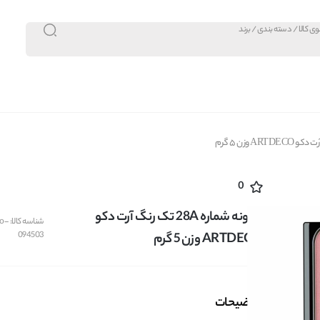
0
رژگونه شماره 28A تک رنگ آرت دکو
شناسه کالا:
o-
094503
ARTDECO وزن 5 گرم
توضیحات