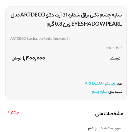
سایه چشم تکی براق شماره 31 آرت دکو ARTDECO مدل
EYESHADOW PEARL وزن 0.8 گرم
ARTDECO Eyeshadow Fard a Paupieres 31
bno-104547
1,400,000
قیمت:
تومان
آرت دکو - ARTDECO
برند:
سایه چشم
دسته بندی:
بیشتر
مشخصات فنی
مورد استفاده :
چشم