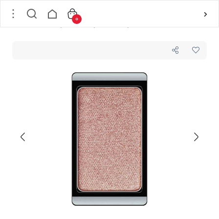
0
خانه
/
لوازم آرایشی
/
لوازم آرایش چشم
/
سایه چشم
/
سایه چشم تکی براق شماره 31 آرت دکو ARTDECO مدل EYESHADOW PEARL وزن 0.8 گرم