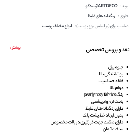
برند :
ARTDECO آرت دکو
حاوی :
رنگدانه های غلیظ
مناسب برای (بر اساس نوع پوست) :
انواع مختلف پوست
بیشتر
نقد و بررسی تخصصی
جلوه براق
پوشانندگی بالا
فاقد حساسیت
دوام بالا
رنگ pearly rosy fabrics
بافت نرم و ابریشمی
دارای رنگدانه های غلیظ
بدون ایجاد خط پشت پلک
دارای مگنت جهت قرارگیری در پالت مخصوص
ساخت آلمان