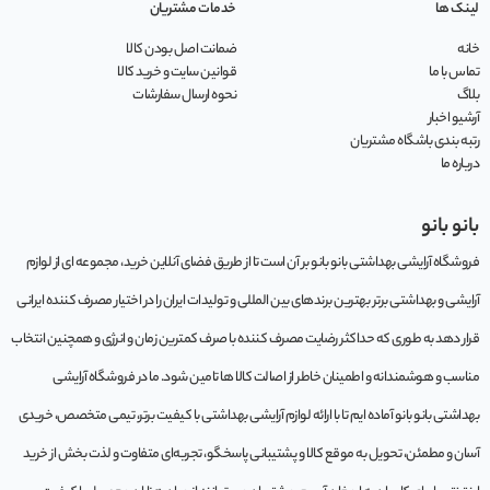
لینک ها
خدمات مشتریان
خانه
ضمانت اصل بودن کالا
تماس با ما
قوانین سایت و خرید کالا
بلاگ
نحوه ارسال سفارشات
آرشیو اخبار
رتبه بندی باشگاه مشتریان
درباره ما
بانو بانو
فروشگاه آرایشی بهداشتی بانو بانو بر آن است تا از طریق فضای آنلاین خرید، مجموعه‌ ای از لوازم
آرایشی و بهداشتی برتر بهترین برندهای بین المللی و تولیدات ایران را در اختیار مصرف کننده ایرانی
قرار دهد به طوری که حداکثر رضایت مصرف کننده با صرف کمترین زمان و انرژی و همچنین انتخاب
مناسب و هوشمندانه و اطمینان خاطر از اصالت کالا ها تامین شود. ما در فروشگاه آرایشی
بهداشتی بانو بانو آماده ایم تا با ارائه لوازم آرایشی بهداشتی با کیفیت برتر، تیمی متخصص، خریدی
آسان و مطمئن، تحویل به موقع کالا و پشتیبانی پاسخگو، تجربه‌ای متفاوت و لذت بخش از خرید