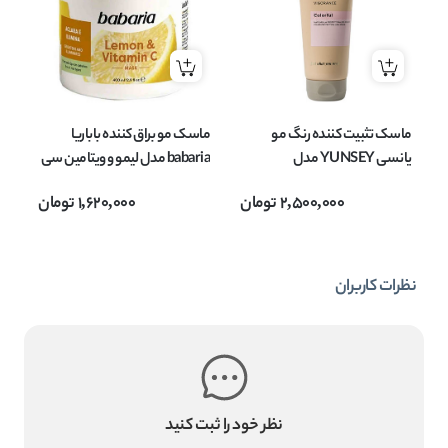
ماسک تثبیت کننده رنگ مو
ماسک مو براق کننده باباریا
ما
یانسی YUNSEY مدل
babaria مدل لیمو و ویتامین سی
COLORFUL محافظ و ترمیم
lemon and vitamic C مناسب
300
2,500,000
تومان
1,620,000
تومان
کننده موی رنگ شده حجم 200
انواع مو حجم 400 میل
میل
نظرات کاربران
نظر خود را ثبت کنید