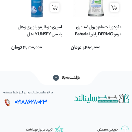
دئودورانت مام و رول ضد عرق
اسپری دو فاز مو بلوبری و هل
شا
درمو DERMO باباریا Babaria
یانسی YUNSEY مدل
حاوی آلوورا حجم 75 میلی لیتر
Blueberry & Cardamom
مدل TOX
1,480,000
تومان
3,200,000
تومان
آبرسان و نرم وترمیم کننده
مناسب انواع مو حجم 500 میل
بازگشت به بالا
ما 24 ساعت شبانه‌روز در کنار شما هستیم
02188628023
خریدی مطمئن
تایید مجوز بهداشت