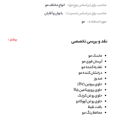
مناسب برای (بر اساس نوع مو) :
انواع مختلف مو
مناسب برای (بر اساس جنسیت) :
بانوان و آقایان
مورد استفاده :
مو
بیشتر
نقد و بررسی تخصصی
ماسک مو
آبرسان قوی مو
تغذیه کننده مو
درخشان کننده مو
ضد وز
حاوی بیوتین (B7)
حاوی پرو ویتامین B5
حاوی روغن کرچک
حاوی روغن آووکادو
بافت غلیظ
محافظ رنگ مو