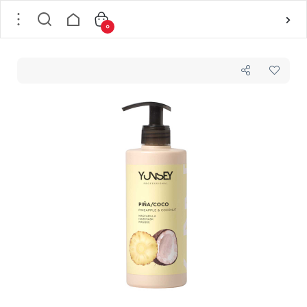
0
خانه
/
مو
/
بهداشت و مراقبت مو
/
ماسک مو
/
ماسک مو با رایحه آناناس و نارگیل یانسی YUNSEY مدل Aromatic مناسب انواع مو حجم 400 میل