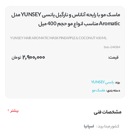
ماسک مو با رایحه آناناس و نارگیل یانسی YUNSEY مدل
Aromatic مناسب انواع مو حجم 400 میل
YUNSEY HAIR AROMATIC MASK PINEAPPLE & COCONUT 400 ML
bno-244584
2,900,000
قیمت:
تومان
یانسی YUNSEY
برند:
ماسک مو
دسته بندی:
بیشتر
مشخصات فنی
کشور مبدا برند :
اسپانیا