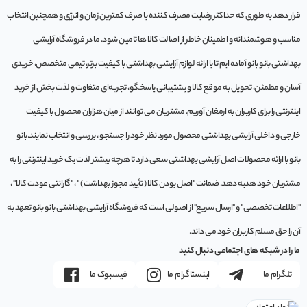
قرار دهد به طوری که حداکثر رضایت مصرف کننده با صرف کمترین زمان و انرژی و همچنین انتخاب
مناسب و هوشمندانه و اطمینان خاطر از اصالت کالا ها تامین شود. ما در فروشگاه آرایشی
بهداشتی بانو بانو آماده ایم تا با ارائه لوازم آرایشی بهداشتی با کیفیت برتر، تیمی متخصص، خریدی
آسان و مطمئن، تحویل به موقع کالا و پشتیبانی پاسخگو، تجربه‌ای متفاوت و لذت بخش از خرید
اینترنتی را برای کاربران به ارمغان آوریم. مشتريان می توانند از ميان هزاران محصول با کيفيت
خارجی و داخلی آرایشی بهداشتی محصول مورد نظر خود را جستجو ، بررسی و انتخاب نمايند.بانو
بانو با ارائه محصولات اصل آرایشی بهداشتی سعی دارد تا هرچه بیشتر لذت یک خرید اینترنتی را به
مشتریان خود هدیه دهد. ضمانت "اصل بودن کالا ( تأیید مجوز بهداشت ) " ، "گارانتی عودت کالا" ،
"اطلاعات تخصصی" و "ارسال سریع" از اصولی است که فروشگاه آرایشی بهداشتی بانو بانو تعهد به
آن را حق مسلم کاربران خود می داند.
ما را در شبکه های اجتماعی دنبال کنید
تلگرام ما
اینستاگرام ما
فیسبوک ما