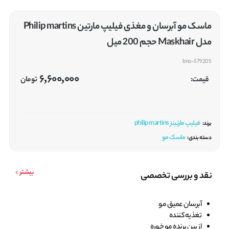
ماسک مو آبرسان و مغذی فیلیپ مارتین Philip martins
مدل Maskhair حجم 200 میل
bno-579205
6,600,000
قیمت:
تومان
فیلیپ مارتینز philip martins
برند:
ماسک مو
دسته بندی:
بیشتر
نقد و بررسی تخصصی
آبرسان عمیق مو
تغذیه کننده
از بین برنده مو خوره