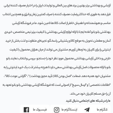
آرایشی و بهداشتی برتر بهترین برندهای بین المللی و تولیدات ایران را در اختیار مصرف کننده ایرانی
قرار دهد به طوری که حداکثر رضایت مصرف کننده با صرف کمترین زمان و انرژی و همچنین انتخاب
مناسب و هوشمندانه و اطمینان خاطر از اصالت کالا ها تامین شود. ما در فروشگاه آرایشی
بهداشتی بانو بانو آماده ایم تا با ارائه لوازم آرایشی بهداشتی با کیفیت برتر، تیمی متخصص، خریدی
آسان و مطمئن، تحویل به موقع کالا و پشتیبانی پاسخگو، تجربه‌ای متفاوت و لذت بخش از خرید
اینترنتی را برای کاربران به ارمغان آوریم. مشتريان می توانند از ميان هزاران محصول با کيفيت
خارجی و داخلی آرایشی بهداشتی محصول مورد نظر خود را جستجو ، بررسی و انتخاب نمايند.بانو
بانو با ارائه محصولات اصل آرایشی بهداشتی سعی دارد تا هرچه بیشتر لذت یک خرید اینترنتی را به
مشتریان خود هدیه دهد. ضمانت "اصل بودن کالا ( تأیید مجوز بهداشت ) " ، "گارانتی عودت کالا" ،
"اطلاعات تخصصی" و "ارسال سریع" از اصولی است که فروشگاه آرایشی بهداشتی بانو بانو تعهد به
آن را حق مسلم کاربران خود می داند.
ما را در شبکه های اجتماعی دنبال کنید
تلگرام ما
اینستاگرام ما
فیسبوک ما