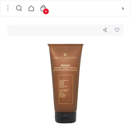
0
خانه
/
مو
/
بهداشت و مراقبت مو
/
ماسک مو
/
ماسک مو آبرسان و مغذی فیلیپ مارتین Philip martins مدل Maskhair حجم 200 میل