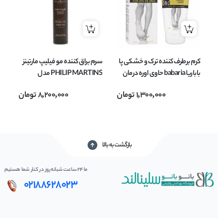
کرم برطرف کننده ترک و خشکی پا
سرم براق کننده مو فیلیپ مارتینز
شا
باباریا babaria حاوی اوره درمان
PHILIP MARTINS مدل
کننده 7 روزه ترک پا حجم 50 میل
SHINE ROSE حجم 50 میل
1,300,000
تومان
8,200,000
تومان
حجم 
بازگشت به بالا
ما 24 ساعت شبانه‌روز در کنار شما هستیم
02188628023