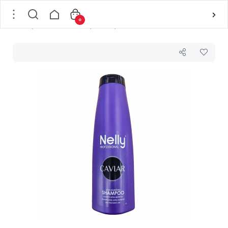
0
خانه
/
مو
/
بهداشت و مراقبت مو
/
شامپو
/
شامپو فوق العاده مغذی نلی پروفشنال NELLY مدل خاویار CAVIAR حجم 400 میل