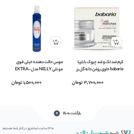
کرم ضد لک و ضد چروک باباریا
موس حالت دهنده خیلی قوی
شا
babaria حاوی روغن دانه گل رز
مو نلی NELLY مدل EXTRA-
مدل Anti manchas حجم 50
STRONG HOLD حجم 300
AIR
3,700,000
تومان
1,500,000
تومان
میل
میل
بازگشت به بالا
ما 24 ساعت شبانه‌روز در کنار شما هستیم