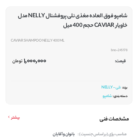
شامپو فوق العاده مغذی نلی پروفشنال NELLY مدل
خاویار CAVIAR حجم 400 میل
CAVIAR SHAMPOO NELLY 400 ML
bno-245178
1,000,000
قیمت:
تومان
نلی - NELLY
برند:
شامپو
دسته بندی:
بیشتر
مشخصات فنی
مناسب برای (بر اساس جنسیت) :
بانوان و آقایان