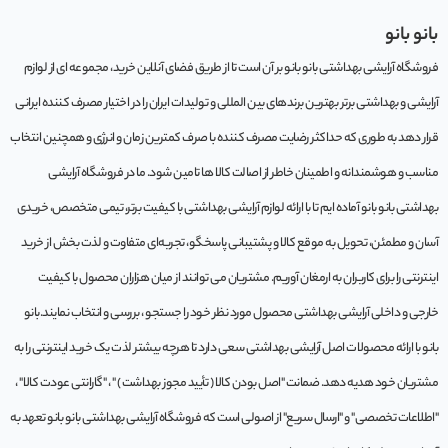
بانو بانو
فروشگاه آرایشی بهداشتی بانو بانو بر آن است تا از طریق فضای آنلاین خرید، مجموعه‌ ای از لوازم
آرایشی و بهداشتی برتر بهترین برندهای بین المللی و تولیدات ایران را در اختیار مصرف کننده ایرانی
قرار دهد به طوری که حداکثر رضایت مصرف کننده با صرف کمترین زمان و انرژی و همچنین انتخاب
مناسب و هوشمندانه و اطمینان خاطر از اصالت کالا ها تامین شود. ما در فروشگاه آرایشی
بهداشتی بانو بانو آماده ایم تا با ارائه لوازم آرایشی بهداشتی با کیفیت برتر، تیمی متخصص، خریدی
آسان و مطمئن، تحویل به موقع کالا و پشتیبانی پاسخگو، تجربه‌ای متفاوت و لذت بخش از خرید
اینترنتی را برای کاربران به ارمغان آوریم. مشتريان می توانند از ميان هزاران محصول با کيفيت
خارجی و داخلی آرایشی بهداشتی محصول مورد نظر خود را جستجو ، بررسی و انتخاب نمايند.بانو
بانو با ارائه محصولات اصل آرایشی بهداشتی سعی دارد تا هرچه بیشتر لذت یک خرید اینترنتی را به
مشتریان خود هدیه دهد. ضمانت "اصل بودن کالا ( تأیید مجوز بهداشت ) " ، "گارانتی عودت کالا" ،
"اطلاعات تخصصی" و "ارسال سریع" از اصولی است که فروشگاه آرایشی بهداشتی بانو بانو تعهد به