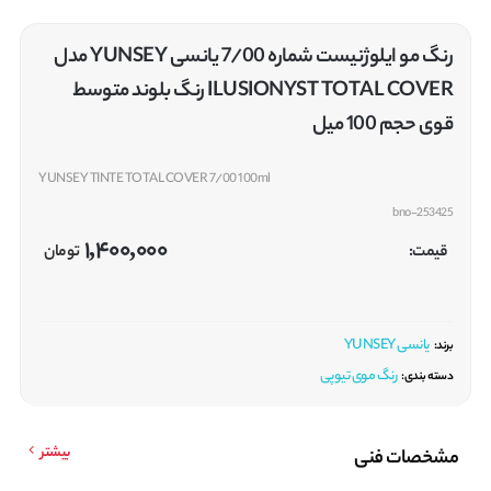
رنگ مو ایلوژنیست شماره 7/00 یانسی YUNSEY مدل
ILUSIONYST TOTAL COVER رنگ بلوند متوسط
قوی حجم 100 میل
YUNSEY TINTE TOTAL COVER 7/00 100ml
bno-253425
1,400,000
قیمت:
تومان
یانسی YUNSEY
برند:
رنگ موی تیوپی
دسته بندی:
بیشتر
مشخصات فنی