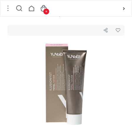
0
خانه
/
مو
/
رنگ مو و ملزومات
/
رنگ موی تیوپی
/
رنگ مو ایلوژنیست شماره 7/00 یانسی YUNSEY مدل ILUSIONYST TOTAL COVER رنگ بلوند متوسط قوی حجم 100 میل