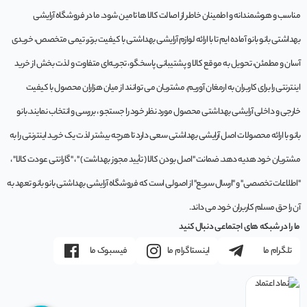
مناسب و هوشمندانه و اطمینان خاطر از اصالت کالا ها تامین شود. ما در فروشگاه آرایشی
بهداشتی بانو بانو آماده ایم تا با ارائه لوازم آرایشی بهداشتی با کیفیت برتر، تیمی متخصص، خریدی
آسان و مطمئن، تحویل به موقع کالا و پشتیبانی پاسخگو، تجربه‌ای متفاوت و لذت بخش از خرید
اینترنتی را برای کاربران به ارمغان آوریم. مشتريان می توانند از ميان هزاران محصول با کيفيت
خارجی و داخلی آرایشی بهداشتی محصول مورد نظر خود را جستجو ، بررسی و انتخاب نمايند.بانو
بانو با ارائه محصولات اصل آرایشی بهداشتی سعی دارد تا هرچه بیشتر لذت یک خرید اینترنتی را به
مشتریان خود هدیه دهد. ضمانت "اصل بودن کالا ( تأیید مجوز بهداشت ) " ، "گارانتی عودت کالا" ،
"اطلاعات تخصصی" و "ارسال سریع" از اصولی است که فروشگاه آرایشی بهداشتی بانو بانو تعهد به
آن را حق مسلم کاربران خود می داند.
ما را در شبکه های اجتماعی دنبال کنید
تلگرام ما
اینستاگرام ما
فیسبوک ما