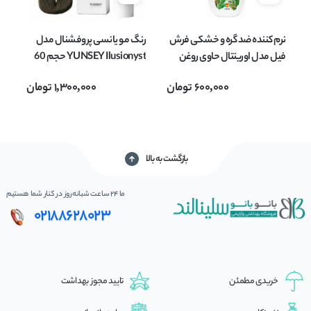
نرم کننده ضد گره و خشکی فرش
رنگ مو یانسی پروفشنال مدل
فیل مدل اورینتال حاوی روغن
YUNSEY Ilusionyst حجم 60
آرگان حجم 750 میلی لیتر
میلی لیتر شماره 5/11
600,000
تومان
1,300,000
تومان
حجم 
بازگشت به بالا
ما 24 ساعت شبانه‌روز در کنار شما هستیم
02188628023
خریدی مطمئن
تایید مجوز بهداشت