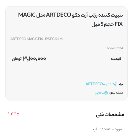
تثبیت کننده رژلب آرت دکو ARTDECO مدل MAGIC
FIX حجم 5 میل
ARTDECO MAGIC FIX LIPSTICK 5 ML
bno-001174
3,100,000
قیمت:
تومان
آرت دکو - ARTDECO
برند:
رژلب مایع
دسته بندی:
بیشتر
مشخصات فنی
مورد استفاده :
لب