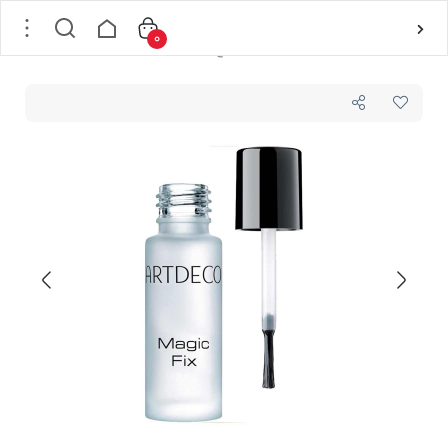
0
خانه
/
لوازم آرایشی
/
آرایش لب
/
رژلب مایع
/
تثبیت کننده رژلب آرت دکو ARTDECO مدل MAGIC FIX حجم 5 میل