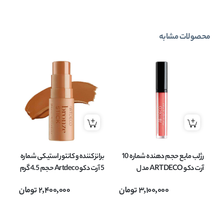
محصولات مشابه
رژلب مایع حجم دهنده شماره 10
برانز کننده و کانتور استیکی شماره
آرت دکو ARTDECO مدل
5 آرت دکو Artdeco حجم 4.5 گرم
plumping lip fluid حجم 3 میل
3,100,000
تومان
2,400,000
تومان
loss