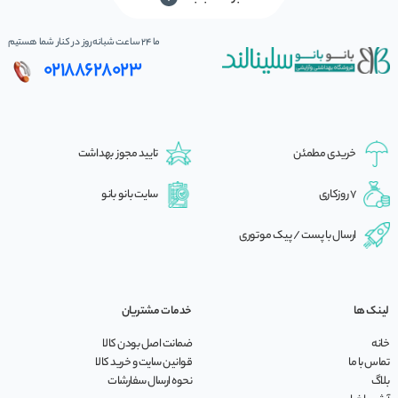
ما 24 ساعت شبانه‌روز در کنار شما هستیم
02188628023
خریدی مطمئن
تایید مجوز بهداشت
7 روزکاری
سایت بانو بانو
ارسال با پست / پیک موتوری
لینک ها
خدمات مشتریان
خانه
ضمانت اصل بودن کالا
تماس با ما
قوانین سایت و خرید کالا
بلاگ
نحوه ارسال سفارشات