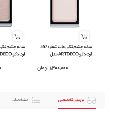
سایه چشم تکی مات شماره 557
آرت دکو ARTDECO مدل
EYESHADOW MATT وزن 0.8
EYESHADOW وزن 0.8 گر
1,400,000
تومان
0
گرم
بررسی تخصصی
مشخصات