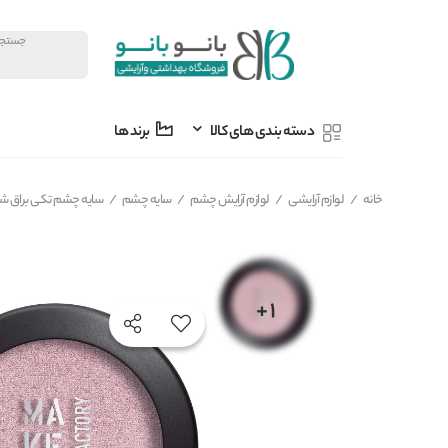
دسته بندی های کالا
برند ها
خانه
/
لوازم آرایشی
/
لوازم آرایش چشم
/
سایه چشم
/
سایه چشم تکی براق شماره 800 میکاپ فکتوری MAKEUP FACTORY مدل st Eye Shadow