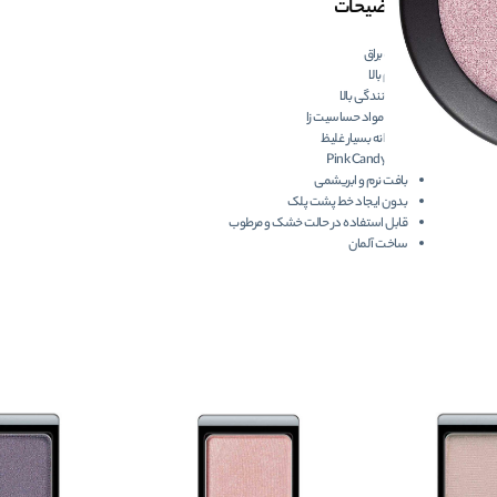
توضیحات
جلوه براق
دوام بالا
پوشانندگی بالا
فاقد مواد حساسیت زا
رنگدانه بسیار غلیظ
رنگ Pink Candy
بافت نرم و ابریشمی
بدون ایجاد خط پشت پلک
قابل استفاده در حالت خشک و مرطوب
ساخت آلمان